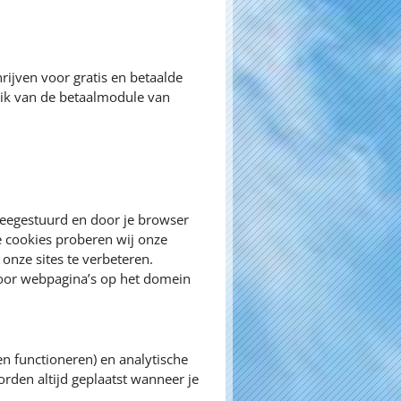
rijven voor gratis en betaalde
k van de betaalmodule van
meegestuurd en door je browser
e cookies proberen wij onze
onze sites te verbeteren.
door webpagina’s op het domein
en functioneren) en analytische
orden altijd geplaatst wanneer je