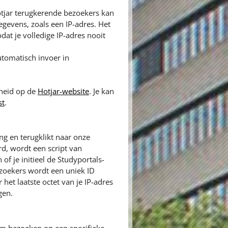
tjar terugkerende bezoekers kan
gevens, zoals een IP-adres. Het
dat je volledige IP-adres nooit
tomatisch invoer in
gheid op de
Hotjar-website
. Je kan
st
.
ng en terugklikt naar onze
rd, wordt een script van
of je initieel de Studyportals-
zoekers wordt een uniek ID
het laatste octet van je IP-adres
gen.
m bezoeken op een specifieke