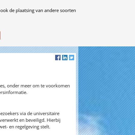
 ook de plaatsing van andere soorten
ures, onder meer om te voorkomen
rsinformatie.
zoekers via de universitaire
erwerkt en beveiligd. Hierbij
et- en regelgeving stelt.