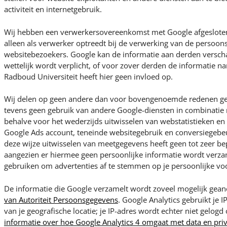
activiteit en internetgebruik.
Wij hebben een verwerkersovereenkomst met Google afgesloten,
alleen als verwerker optreedt bij de verwerking van de persoo
websitebezoekers. Google kan de informatie aan derden verscha
wettelijk wordt verplicht, of voor zover derden de informatie
Radboud Universiteit heeft hier geen invloed op.
Wij delen op geen andere dan voor bovengenoemde redenen g
tevens geen gebruik van andere Google-diensten in combinatie 
behalve voor het wederzijds uitwisselen van webstatistieken e
Google Ads account, teneinde websitegebruik en conversiegebeu
deze wijze uitwisselen van meetgegevens heeft geen tot zeer bep
aangezien er hiermee geen persoonlijke informatie wordt verza
gebruiken om advertenties af te stemmen op je persoonlijke vo
De informatie die Google verzamelt wordt zoveel mogelijk ge
van Autoriteit Persoonsgegevens
. Google Analytics gebruikt je I
van je geografische locatie; je IP-adres wordt echter niet gelogd
informatie over hoe Google Analytics 4 omgaat met data en pri