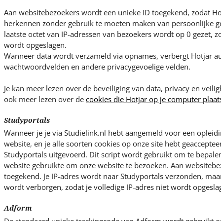
Aan websitebezoekers wordt een unieke ID toegekend, zodat Ho
herkennen zonder gebruik te moeten maken van persoonlijke ge
laatste octet van IP-adressen van bezoekers wordt op 0 gezet, zo
wordt opgeslagen.
Wanneer data wordt verzameld via opnames, verbergt Hotjar au
wachtwoordvelden en andere privacygevoelige velden.
Je kan meer lezen over de beveiliging van data, privacy en veili
ook meer lezen over de
cookies die Hotjar op je computer plaat
Studyportals
Wanneer je je via Studielink.nl hebt aangemeld voor een opleidi
website, en je alle soorten cookies op onze site hebt geacceptee
Studyportals uitgevoerd. Dit script wordt gebruikt om te bepalen 
website gebruikte om onze website te bezoeken. Aan websitebe
toegekend. Je IP-adres wordt naar Studyportals verzonden, maar 
wordt verborgen, zodat je volledige IP-adres niet wordt opgesla
Adform
De standaard unieke trackingcode van Adform wordt gebruikt o