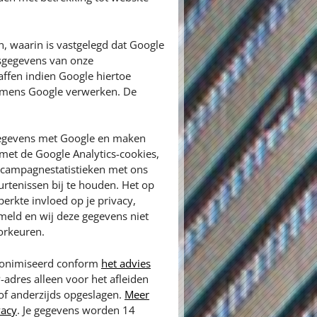
 waarin is vastgelegd dat Google
nsgegevens van onze
ffen indien Google hiertoe
 namens Google verwerken. De
egevens met Google en maken
met de Google Analytics-cookies,
n campagnestatistieken met ons
rtenissen bij te houden. Het op
erkte invloed op je privacy,
meld en wij deze gegevens niet
orkeuren.
anonimiseerd conform
het advies
P-adres alleen voor het afleiden
 of anderzijds opgeslagen.
Meer
vacy
. Je gegevens worden 14