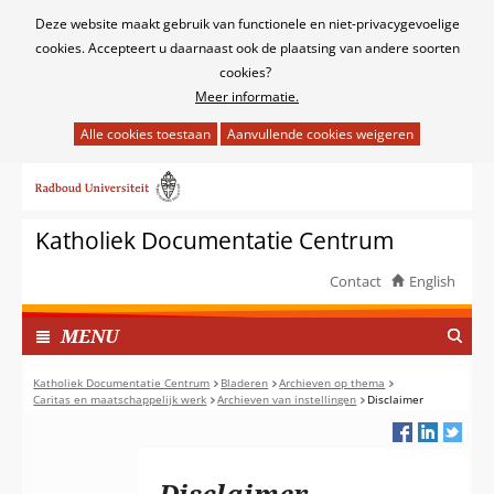
Cookies
Deze website maakt gebruik van functionele en niet-privacygevoelige
toestaan?
cookies. Accepteert u daarnaast ook de plaatsing van andere soorten
cookies?
Meer informatie.
Hier
kan
Ga
het
naar
gebruik
de
van
Katholiek Documentatie Centrum
inhoud
cookies
op
Contact
English
deze
TOON
website
I
MENU
worden
N
toegestaan
G
Katholiek Documentatie Centrum
Bladeren
Archieven op thema
of
Caritas en maatschappelijk werk
Archieven van instellingen
Disclaimer
E
geweigerd.
K
L
A
Disclaimer