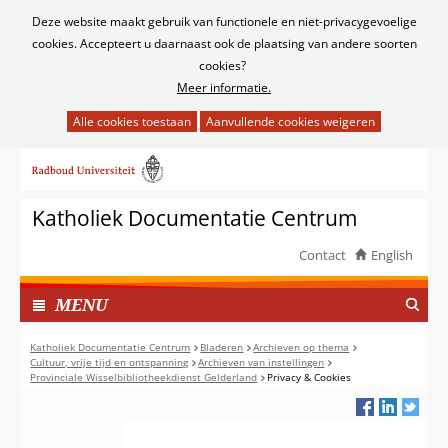
Cookies
Deze website maakt gebruik van functionele en niet-privacygevoelige
toestaan?
cookies. Accepteert u daarnaast ook de plaatsing van andere soorten
cookies?
Meer informatie.
Hier
kan
Ga
het
naar
gebruik
de
van
Katholiek Documentatie Centrum
inhoud
cookies
op
Contact
English
deze
TOON
website
I
MENU
worden
N
toegestaan
G
Katholiek Documentatie Centrum
Bladeren
Archieven op thema
of
Cultuur, vrije tijd en ontspanning
Archieven van instellingen
E
Provinciale Wisselbibliotheekdienst Gelderland
Privacy & Cookies
geweigerd.
K
L
A