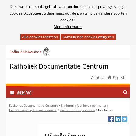
Cookies
Deze website maakt gebruik van functionele en niet-privacygevoelige
toestaan?
cookies. Accepteert u daarnaast ook de plaatsing van andere soorten
cookies?
Meer informatie.
Hier
kan
Ga
het
naar
gebruik
de
van
Katholiek Documentatie Centrum
inhoud
cookies
op
Contact
English
deze
TOON
website
I
MENU
worden
N
toegestaan
G
Katholiek Documentatie Centrum
Bladeren
Archieven op thema
of
Cultuur, vrije tijd en ontspanning
Archieven van personen
Disclaimer
E
geweigerd.
K
L
A
Disclaimer