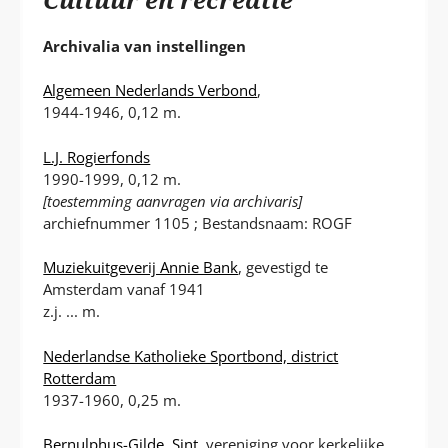
P
T
Archivalia van instellingen
Algemeen Nederlands Verbond
,
1944-1946, 0,12 m.
L.J. Rogierfonds
1990-1999, 0,12 m.
[toestemming aanvragen via archivaris]
archiefnummer 1105 ; Bestandsnaam: ROGF
Muziekuitgeverij Annie Bank
, gevestigd te
Amsterdam vanaf 1941
z.j. ... m.
Nederlandse Katholieke Sportbond, district
Rotterdam
1937-1960, 0,25 m.
Bernulphus-Gilde, Sint
, vereniging voor kerkelijke