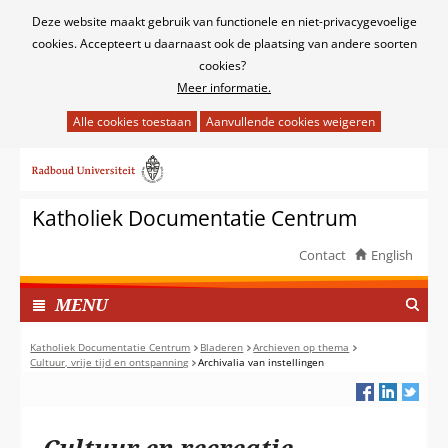
Cookies
Deze website maakt gebruik van functionele en niet-privacygevoelige
toestaan?
cookies. Accepteert u daarnaast ook de plaatsing van andere soorten
cookies?
Meer informatie.
Hier
kan
Ga
het
naar
gebruik
de
van
Katholiek Documentatie Centrum
inhoud
cookies
op
Contact
English
deze
TOON
website
I
MENU
worden
N
toegestaan
G
Katholiek Documentatie Centrum
Bladeren
Archieven op thema
of
Cultuur, vrije tijd en ontspanning
Archivalia van instellingen
E
geweigerd.
K
L
A
Cultuur en recreatie