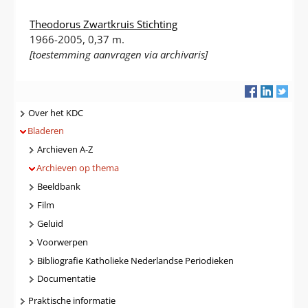
Theodorus Zwartkruis Stichting
1966-2005, 0,37 m.
[toestemming aanvragen via archivaris]
Navigatie
Over het KDC
Bladeren
Archieven A-Z
Archieven op thema
Beeldbank
Film
Geluid
Voorwerpen
Bibliografie Katholieke Nederlandse Periodieken
Documentatie
Praktische informatie