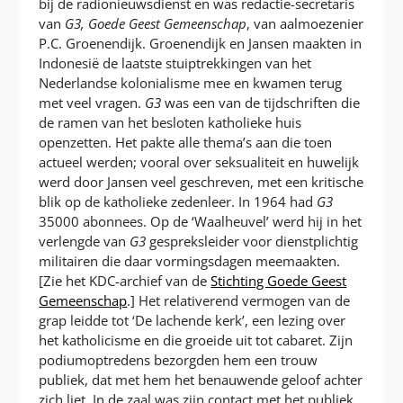
bij de radionieuwsdienst en was redactie-secretaris
van
G3, Goede Geest Gemeenschap
, van aalmoezenier
P.C. Groenendijk. Groenendijk en Jansen maakten in
Indonesië de laatste stuiptrekkingen van het
Nederlandse kolonialisme mee en kwamen terug
met veel vragen.
G3
was een van de tijdschriften die
de ramen van het besloten katholieke huis
openzetten. Het pakte alle thema’s aan die toen
actueel werden; vooral over seksualiteit en huwelijk
werd door Jansen veel geschreven, met een kritische
blik op de katholieke zedenleer. In 1964 had
G3
35000 abonnees. Op de ‘Waalheuvel’ werd hij in het
verlengde van
G3
gespreksleider voor dienstplichtig
militairen die daar vormingsdagen meemaakten.
[Zie het KDC-archief van de
Stichting Goede Geest
Gemeenschap
.] Het relativerend vermogen van de
grap leidde tot ‘De lachende kerk’, een lezing over
het katholicisme en die groeide uit tot cabaret. Zijn
podiumoptredens bezorgden hem een trouw
publiek, dat met hem het benauwende geloof achter
zich liet. In de zaal was zijn contact met het publiek