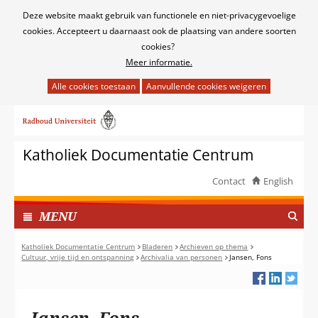
Cookies
Deze website maakt gebruik van functionele en niet-privacygevoelige
toestaan?
cookies. Accepteert u daarnaast ook de plaatsing van andere soorten
cookies?
Meer informatie.
Hier
kan
Ga
het
naar
gebruik
de
van
Katholiek Documentatie Centrum
inhoud
cookies
op
Contact
English
deze
TOON
website
I
MENU
worden
N
toegestaan
G
Katholiek Documentatie Centrum
Bladeren
Archieven op thema
of
Cultuur, vrije tijd en ontspanning
Archivalia van personen
Jansen, Fons
E
geweigerd.
K
L
A
Jansen, Fons