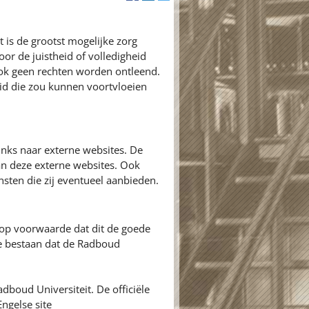
 is de grootst mogelijke zorg
or de juistheid of volledigheid
ok geen rechten worden ontleend.
id die zou kunnen voortvloeien
inks naar externe websites. De
an deze externe websites. Ook
nsten die zij eventueel aanbieden.
 op voorwaarde dat dit de goede
ie bestaan dat de Radboud
adboud Universiteit. De officiële
ngelse site