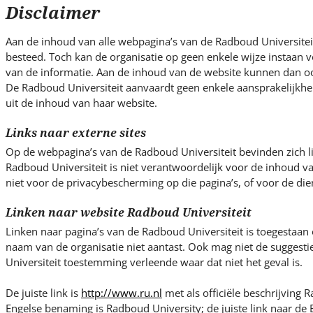
s
Disclaimer
i
t
Aan de inhoud van alle webpagina’s van de Radboud Universiteit
e
besteed. Toch kan de organisatie op geen enkele wijze instaan vo
.
van de informatie. Aan de inhoud van de website kunnen dan o
.
De Radboud Universiteit aanvaardt geen enkele aansprakelijkhe
uit de inhoud van haar website.
.
Links naar externe sites
Op de webpagina’s van de Radboud Universiteit bevinden zich l
Radboud Universiteit is niet verantwoordelijk voor de inhoud v
niet voor de privacybescherming op die pagina’s, of voor de die
Linken naar website Radboud Universiteit
Linken naar pagina’s van de Radboud Universiteit is toegestaan
naam van de organisatie niet aantast. Ook mag niet de suggest
Universiteit toestemming verleende waar dat niet het geval is.
De juiste link is
http://www.ru.nl
met als officiële beschrijving R
Engelse benaming is Radboud University; de juiste link naar de E