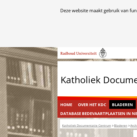
Cookies
Deze website maakt gebruik van func
toestaan?
Hier
kan
het
Ga
gebruik
naar
van
de
cookies
inhoud
op
Katholiek Docum
deze
website
worden
toegestaan
HOME
OVER HET KDC
BLADEREN
of
DATABASE BEDEVAARTPLAATSEN IN N
geweigerd.
Katholiek Documentatie Centrum
Bladeren
Arch