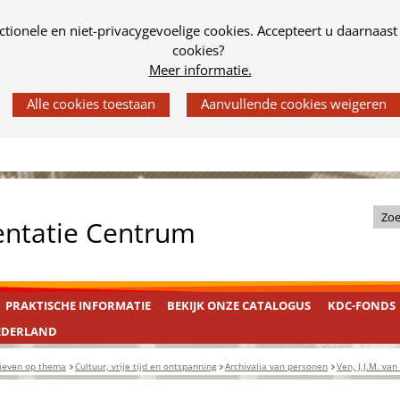
tionele en niet-privacygevoelige cookies. Accepteert u daarnaast
cookies?
Meer informatie.
Z
entatie Centrum
o
e
k
PRAKTISCHE INFORMATIE
BEKIJK ONZE CATALOGUS
KDC-FONDS
i
n
EDERLAND
d
ieven op thema
Cultuur, vrije tijd en ontspanning
Archivalia van personen
Ven, J.J.M. van
e