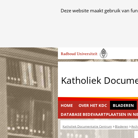
Cookies
Deze website maakt gebruik van func
toestaan?
Hier
kan
het
Ga
gebruik
naar
van
de
cookies
inhoud
op
Katholiek Docum
deze
website
worden
toegestaan
HOME
OVER HET KDC
BLADEREN
of
DATABASE BEDEVAARTPLAATSEN IN N
geweigerd.
Katholiek Documentatie Centrum
Bladeren
Arch