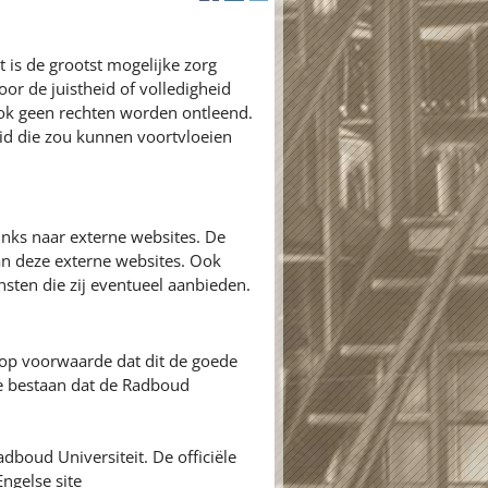
 is de grootst mogelijke zorg
or de juistheid of volledigheid
ok geen rechten worden ontleend.
id die zou kunnen voortvloeien
inks naar externe websites. De
an deze externe websites. Ook
nsten die zij eventueel aanbieden.
 op voorwaarde dat dit de goede
ie bestaan dat de Radboud
adboud Universiteit. De officiële
ngelse site