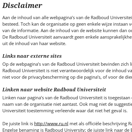
s
Disclaimer
i
t
Aan de inhoud van alle webpagina’s van de Radboud Universiteit
e
besteed. Toch kan de organisatie op geen enkele wijze instaan vo
.
van de informatie. Aan de inhoud van de website kunnen dan o
.
De Radboud Universiteit aanvaardt geen enkele aansprakelijkhe
uit de inhoud van haar website.
.
Links naar externe sites
Op de webpagina’s van de Radboud Universiteit bevinden zich l
Radboud Universiteit is niet verantwoordelijk voor de inhoud v
niet voor de privacybescherming op die pagina’s, of voor de die
Linken naar website Radboud Universiteit
Linken naar pagina’s van de Radboud Universiteit is toegestaan
naam van de organisatie niet aantast. Ook mag niet de suggest
Universiteit toestemming verleende waar dat niet het geval is.
De juiste link is
http://www.ru.nl
met als officiële beschrijving R
Engelse benaming is Radboud University; de juiste link naar de E