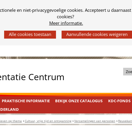
tionele en niet-privacygevoelige cookies. Accepteert u daarnaast
cookies?
Meer informatie.
Z
entatie Centrum
o
e
k
PRAKTISCHE INFORMATIE
BEKIJK ONZE CATALOGUS
KDC-FONDS
i
n
EDERLAND
d
ieven op thema
Cultuur, vrije tijd en ontspanning
Verzamelingen van personen
Reuvekamp
e