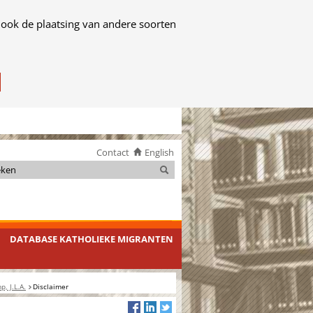
 ook de plaatsing van andere soorten
Contact
English
Zoeken
Zoeken
DATABASE KATHOLIEKE MIGRANTEN
, J.L.A.
Disclaimer