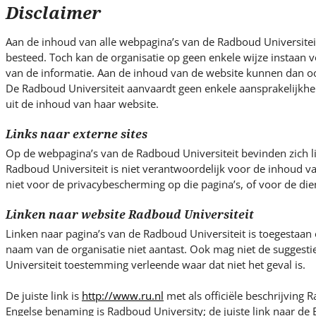
s
Disclaimer
i
t
Aan de inhoud van alle webpagina’s van de Radboud Universiteit
e
besteed. Toch kan de organisatie op geen enkele wijze instaan vo
.
van de informatie. Aan de inhoud van de website kunnen dan o
.
De Radboud Universiteit aanvaardt geen enkele aansprakelijkhe
uit de inhoud van haar website.
.
Links naar externe sites
Op de webpagina’s van de Radboud Universiteit bevinden zich l
Radboud Universiteit is niet verantwoordelijk voor de inhoud v
niet voor de privacybescherming op die pagina’s, of voor de die
Linken naar website Radboud Universiteit
Linken naar pagina’s van de Radboud Universiteit is toegestaan
naam van de organisatie niet aantast. Ook mag niet de suggest
Universiteit toestemming verleende waar dat niet het geval is.
De juiste link is
http://www.ru.nl
met als officiële beschrijving R
Engelse benaming is Radboud University; de juiste link naar de E