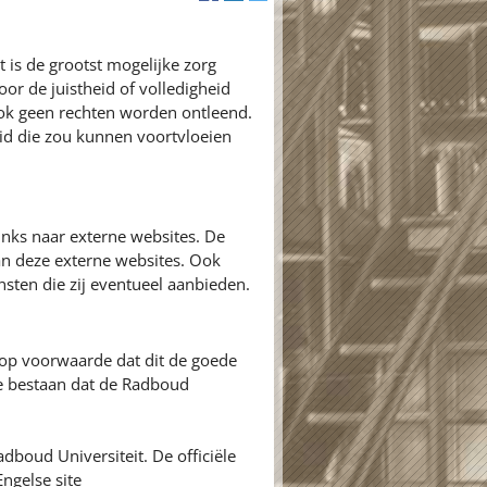
 is de grootst mogelijke zorg
or de juistheid of volledigheid
ok geen rechten worden ontleend.
id die zou kunnen voortvloeien
inks naar externe websites. De
an deze externe websites. Ook
nsten die zij eventueel aanbieden.
 op voorwaarde dat dit de goede
ie bestaan dat de Radboud
adboud Universiteit. De officiële
ngelse site