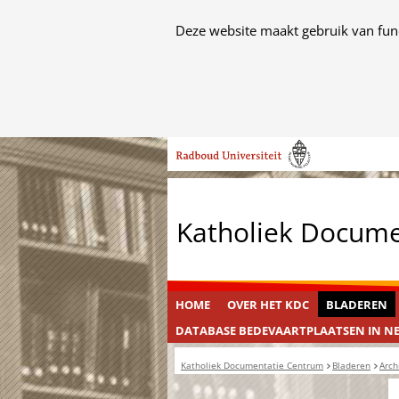
Cookies
Deze website maakt gebruik van func
toestaan?
Hier
kan
het
Ga
gebruik
naar
van
de
cookies
inhoud
op
Katholiek Docum
deze
website
worden
toegestaan
HOME
OVER HET KDC
BLADEREN
of
DATABASE BEDEVAARTPLAATSEN IN N
geweigerd.
Katholiek Documentatie Centrum
Bladeren
Arch