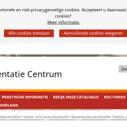
tionele en niet-privacygevoelige cookies. Accepteert u daarnaast
cookies?
Meer informatie.
Z
entatie Centrum
o
e
k
PRAKTISCHE INFORMATIE
BEKIJK ONZE CATALOGUS
KDC-FONDS
i
n
EDERLAND
d
ieven op thema
Cultuur, vrije tijd en ontspanning
Verzamelingen van personen
Schmitz, 
e