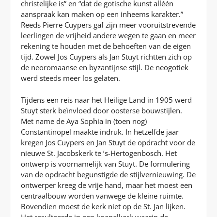
christelijke is” en “dat de gotische kunst alléén
aanspraak kan maken op een inheems karakter.”
Reeds Pierre Cuypers gaf zijn meer vooruitstrevende
leerlingen de vrijheid andere wegen te gaan en meer
rekening te houden met de behoeften van de eigen
tijd. Zowel Jos Cuypers als Jan Stuyt richtten zich op
de neoromaanse en byzantijnse stijl. De neogotiek
werd steeds meer los gelaten.
Tijdens een reis naar het Heilige Land in 1905 werd
Stuyt sterk beïnvloed door oosterse bouwstijlen.
Met name de Aya Sophia in (toen nog)
Constantinopel maakte indruk. In hetzelfde jaar
kregen Jos Cuypers en Jan Stuyt de opdracht voor de
nieuwe St. Jacobskerk te ’s-Hertogenbosch. Het
ontwerp is voornamelijk van Stuyt. De formulering
van de opdracht begunstigde de stijlvernieuwing. De
ontwerper kreeg de vrije hand, maar het moest een
centraalbouw worden vanwege de kleine ruimte.
Bovendien moest de kerk niet op de St. Jan lijken.
Het resulteerde in een koepelkerk waarin de