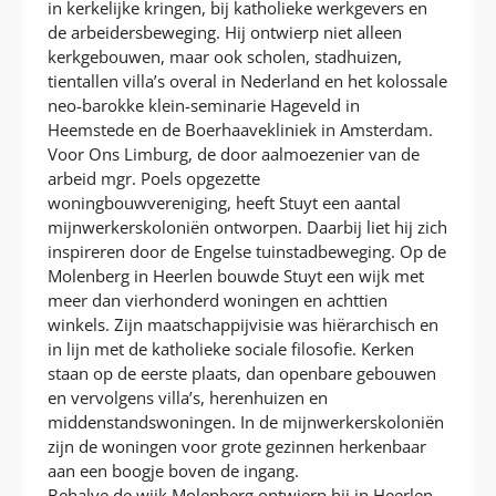
in kerkelijke kringen, bij katholieke werkgevers en
de arbeidersbeweging. Hij ontwierp niet alleen
kerkgebouwen, maar ook scholen, stadhuizen,
tientallen villa’s overal in Nederland en het kolossale
neo-barokke klein-seminarie Hageveld in
Heemstede en de Boerhaavekliniek in Amsterdam.
Voor Ons Limburg, de door aalmoezenier van de
arbeid mgr. Poels opgezette
woningbouwvereniging, heeft Stuyt een aantal
mijnwerkerskoloniën ontworpen. Daarbij liet hij zich
inspireren door de Engelse tuinstadbeweging. Op de
Molenberg in Heerlen bouwde Stuyt een wijk met
meer dan vierhonderd woningen en achttien
winkels. Zijn maatschappijvisie was hiërarchisch en
in lijn met de katholieke sociale filosofie. Kerken
staan op de eerste plaats, dan openbare gebouwen
en vervolgens villa’s, herenhuizen en
middenstandswoningen. In de mijnwerkerskoloniën
zijn de woningen voor grote gezinnen herkenbaar
aan een boogje boven de ingang.
Behalve de wijk Molenberg ontwierp hij in Heerlen