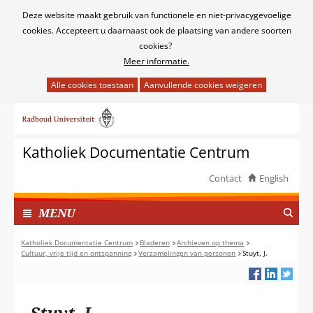
Cookies
Deze website maakt gebruik van functionele en niet-privacygevoelige
toestaan?
cookies. Accepteert u daarnaast ook de plaatsing van andere soorten
cookies?
Meer informatie.
Hier
kan
Ga
het
naar
gebruik
de
van
Katholiek Documentatie Centrum
inhoud
cookies
op
Contact
English
deze
TOON
website
I
MENU
worden
N
toegestaan
G
Katholiek Documentatie Centrum
Bladeren
Archieven op thema
of
Cultuur, vrije tijd en ontspanning
Verzamelingen van personen
Stuyt, J.
E
geweigerd.
K
L
A
Stuyt, J.