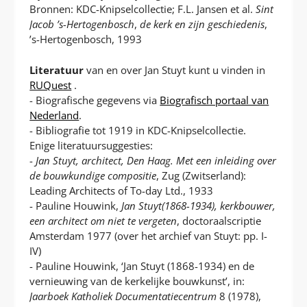
Bronnen: KDC-Knipselcollectie; F.L. Jansen et al.
Sint
Jacob ’s-Hertogenbosch
,
de kerk en zijn geschiedenis
,
’s-Hertogenbosch, 1993
Literatuur
van en over Jan Stuyt kunt u vinden in
RUQuest
.
- Biografische gegevens via
Biografisch portaal van
Nederland
.
- Bibliografie tot 1919 in KDC-Knipselcollectie.
Enige literatuursuggesties:
-
Jan Stuyt, architect, Den Haag. Met een inleiding over
de bouwkundige compositie
, Zug (Zwitserland):
Leading Architects of To-day Ltd., 1933
- Pauline Houwink,
Jan Stuyt(1868-1934), kerkbouwer,
een architect om niet te vergeten
, doctoraalscriptie
Amsterdam 1977 (over het archief van Stuyt: pp. I-
IV)
- Pauline Houwink, ‘Jan Stuyt (1868-1934) en de
vernieuwing van de kerkelijke bouwkunst’, in:
Jaarboek Katholiek Documentatiecentrum
8 (1978),