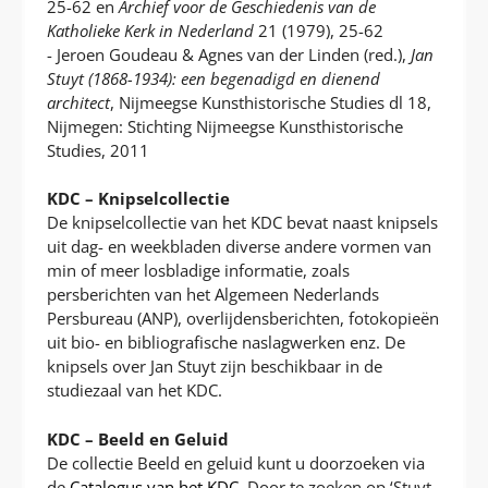
25-62 en
Archief voor de Geschiedenis van de
Katholieke Kerk in Nederland
21 (1979), 25-62
- Jeroen Goudeau & Agnes van der Linden (red.),
Jan
Stuyt (1868-1934): een begenadigd en dienend
architect
, Nijmeegse Kunsthistorische Studies dl 18,
Nijmegen: Stichting Nijmeegse Kunsthistorische
Studies, 2011
KDC – Knipselcollectie
De knipselcollectie van het KDC bevat naast knipsels
uit dag- en weekbladen diverse andere vormen van
min of meer losbladige informatie, zoals
persberichten van het Algemeen Nederlands
Persbureau (ANP), overlijdensberichten, fotokopieën
uit bio- en bibliografische naslagwerken enz. De
knipsels over Jan Stuyt zijn beschikbaar in de
studiezaal van het KDC.
KDC – Beeld en Geluid
De collectie Beeld en geluid kunt u doorzoeken via
de
Catalogus van het KDC
. Door te zoeken op ‘Stuyt,