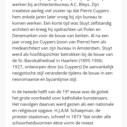
werken bij architectenbureau A.C. Bleys. Zijn
creatieve aanleg viel zozeer op dat Pierre Cuypers
hem enkele jaren later vroeg bij zijn bureau te
komen werken. Een korte tijd was Stuyt zelfstandig
architect en kreeg hij opdrachten uit Polen en
Denemarken voor de bouw van kerken. Al na een
jaar vroeg Jos Cuypers (zoon van Pierre) hem als
medearchitect van zijn bureau in Amsterdam. Stuyt
werd als hoofdopzichter betrokken bij de bouw van
de St.-Bavokathedraal in Haarlem (1895-1906;
1927, ontworpen door Jos Cuypers) De aanvankelijk
neogotische stijl veranderde tijdens de bouw in een
neoromaanse en byzantijnse stijl.
e
In de tweede helft van de 19
eeuw was de gotiek
het grote voorbeeld voor katholieke kunstenaars.
Het navolgen daarvan werd gezien als een nationale
en religieuze opgave. H.J.A.M. Schaepman, de
priester-staatsman, schreef in 1873 “dat onder alle
schoonheidsvormen ééne vorm de meest