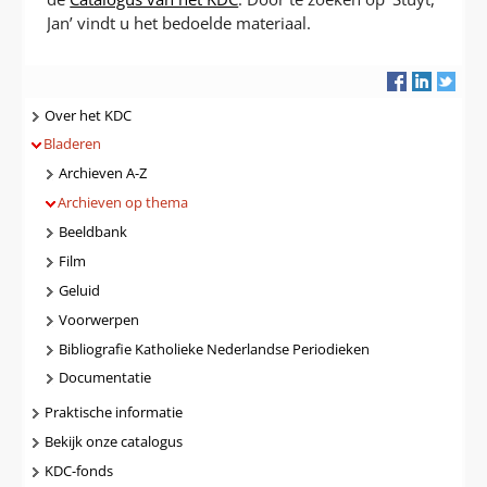
Jan’ vindt u het bedoelde materiaal.
Navigatie
Over het KDC
Bladeren
Archieven A-Z
Archieven op thema
Beeldbank
Film
Geluid
Voorwerpen
Bibliografie Katholieke Nederlandse Periodieken
Documentatie
Praktische informatie
Bekijk onze catalogus
KDC-fonds