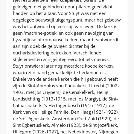
gelovigen niet gehinderd door pilaren goed zicht
hadden op het altaar. Voor Stuyt was niet een
opgelegde bouwstijl uitgangspunt, maar het gebouw
was het antwoord op een stijl van leven. De kerk is
geen ‘machine-gotiek’ en ook geen navolging van
byzantijnse of romaanse kerken maar beantwoordt
aan zijn doel: de gelovigen dichter bij de
eucharistieviering betrekken. Verschillende
stijlelementen zijn geïntegreerd tot iets nieuws.
Stuyt ontwierp later nog meerdere koepelkerken,
waarin zijn hand gemakkelijk te herkennen is.
Enkele van de andere kerken die hij gebouwd heeft
zijn de Sint-Antonius van Paduakerk, Utrecht (1902-
1903, met Jos Cuypers), de Cenakelkerk, Heilig
Landstichting (1913-1915, met Jos Margiy), de Sint-
Catharinakerk, ’s-Hertogenbosch (1916-1917), de
Kerk van de Heilige Familie, Den Haag (1921-1922),
de Sint-Agneskerk, Amsterdam Oud-Zuid (1920), de
Sint-Egbertuskerk, Almelo (1923), de Sint-Jozefkerk,
Hillegom (1926-1927), het Neboklooster, Nijmegen