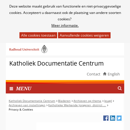
Cookies
Deze website maakt gebruik van functionele en niet-privacygevoelige
toestaan?
cookies. Accepteert u daarnaast ook de plaatsing van andere soorten
cookies?
Meer informatie.
Hier
kan
Ga
het
naar
gebruik
de
van
Katholiek Documentatie Centrum
inhoud
cookies
op
Contact
English
deze
TOON
website
I
MENU
worden
N
toegestaan
G
Katholiek Documentatie Centrum
Bladeren
Archieven op thema
Jeugd
of
Archieven van instellingen
Katholieke Werkende Jongeren, district ...
E
Privacy & Cookies
geweigerd.
K
L
A