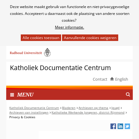
Cookies
Deze website maakt gebruik van functionele en niet-privacygevoelige
toestaan?
cookies. Accepteert u daarnaast ook de plaatsing van andere soorten
cookies?
Meer informatie.
Hier
kan
Ga
het
naar
gebruik
de
van
Katholiek Documentatie Centrum
inhoud
cookies
op
Contact
English
deze
TOON
website
I
MENU
worden
N
toegestaan
G
Katholiek Documentatie Centrum
Bladeren
Archieven op thema
Jeugd
of
Archieven van instellingen
Katholieke Werkende Jongeren, district Rijnmond
E
Privacy & Cookies
geweigerd.
K
L
A