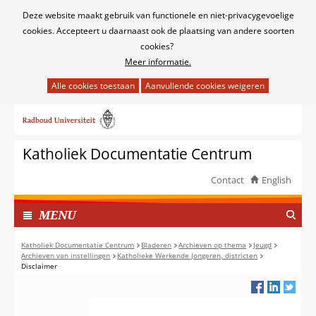
Cookies
Deze website maakt gebruik van functionele en niet-privacygevoelige
toestaan?
cookies. Accepteert u daarnaast ook de plaatsing van andere soorten
cookies?
Meer informatie.
Hier
kan
Ga
het
naar
gebruik
de
van
Katholiek Documentatie Centrum
inhoud
cookies
op
Contact
English
deze
TOON
website
I
MENU
worden
N
toegestaan
G
Katholiek Documentatie Centrum
Bladeren
Archieven op thema
Jeugd
of
Archieven van instellingen
Katholieke Werkende Jongeren, districten
E
Disclaimer
geweigerd.
K
L
A