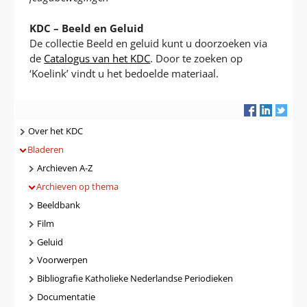
KDC – Beeld en Geluid
De collectie Beeld en geluid kunt u doorzoeken via
de
Catalogus van het KDC
. Door te zoeken op
‘Koelink’ vindt u het bedoelde materiaal.
Navigatie
Over het KDC
Bladeren
Archieven A-Z
Archieven op thema
Beeldbank
Film
Geluid
Voorwerpen
Bibliografie Katholieke Nederlandse Periodieken
Documentatie