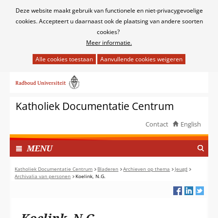
Cookies
Deze website maakt gebruik van functionele en niet-privacygevoelige
toestaan?
cookies. Accepteert u daarnaast ook de plaatsing van andere soorten
cookies?
Meer informatie.
Hier
kan
Ga
het
naar
gebruik
de
van
Katholiek Documentatie Centrum
inhoud
cookies
op
Contact
English
deze
TOON
website
I
MENU
worden
N
toegestaan
G
Katholiek Documentatie Centrum
Bladeren
Archieven op thema
Jeugd
of
Archivalia van personen
Koelink, N.G.
E
geweigerd.
K
L
A
Koelink, N.G.