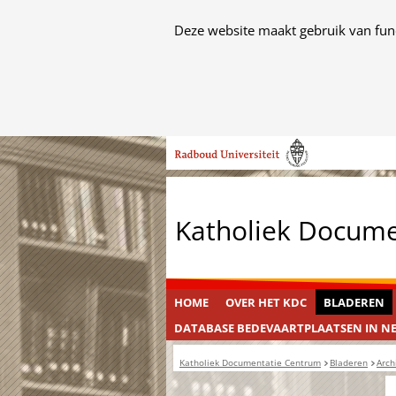
Cookies
Deze website maakt gebruik van func
toestaan?
Hier
kan
het
Ga
gebruik
naar
van
de
cookies
inhoud
op
Katholiek Docum
deze
website
worden
toegestaan
HOME
OVER HET KDC
BLADEREN
of
DATABASE BEDEVAARTPLAATSEN IN N
geweigerd.
Katholiek Documentatie Centrum
Bladeren
Arch