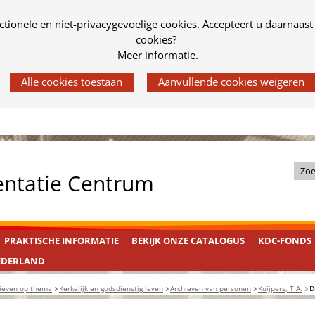
tionele en niet-privacygevoelige cookies. Accepteert u daarnaast
cookies?
Meer informatie.
Z
entatie Centrum
o
e
k
PRAKTISCHE INFORMATIE
BEKIJK ONZE CATALOGUS
KDC-FONDS
i
n
EDERLAND
d
ieven op thema
Kerkelijk en godsdienstig leven
Archieven van personen
Kuijpers, T.A.
D
e