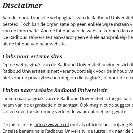
s
Disclaimer
i
t
Aan de inhoud van alle webpagina’s van de Radboud Universiteit
e
besteed. Toch kan de organisatie op geen enkele wijze instaan vo
.
van de informatie. Aan de inhoud van de website kunnen dan o
.
De Radboud Universiteit aanvaardt geen enkele aansprakelijkhe
uit de inhoud van haar website.
.
Links naar externe sites
Op de webpagina’s van de Radboud Universiteit bevinden zich l
Radboud Universiteit is niet verantwoordelijk voor de inhoud v
niet voor de privacybescherming op die pagina’s, of voor de die
Linken naar website Radboud Universiteit
Linken naar pagina’s van de Radboud Universiteit is toegestaan
naam van de organisatie niet aantast. Ook mag niet de suggest
Universiteit toestemming verleende waar dat niet het geval is.
De juiste link is
http://www.ru.nl
met als officiële beschrijving R
Engelse benaming is Radboud University; de juiste link naar de E