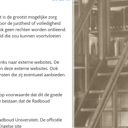
 is de grootst mogelijke zorg
or de juistheid of volledigheid
ok geen rechten worden ontleend.
id die zou kunnen voortvloeien
inks naar externe websites. De
an deze externe websites. Ook
nsten die zij eventueel aanbieden.
 op voorwaarde dat dit de goede
ie bestaan dat de Radboud
adboud Universiteit. De officiële
ngelse site