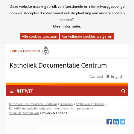
Cookies
Deze website maakt gebruik van functionele en niet-privacygevoelige
toestaan?
cookies. Accepteert u daarnaast ook de plaatsing van andere soorten
cookies?
Meer informatie.
Hier
kan
Ga
het
naar
gebruik
de
van
Katholiek Documentatie Centrum
inhoud
cookies
op
Contact
English
deze
TOON
website
I
MENU
worden
N
toegestaan
G
Katholiek Documentatie Centrum
Bladeren
Archieven op thema
of
Kerkelijk en godsdienstig leven
Archieven van personen
E
Stokkum, Antoon van
Privacy & Cookies
geweigerd.
K
L
A