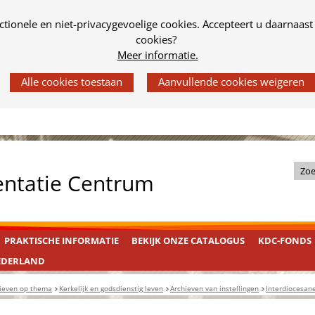
tionele en niet-privacygevoelige cookies. Accepteert u daarnaast
cookies?
Meer informatie.
Z
entatie Centrum
o
e
k
PRAKTISCHE INFORMATIE
BEKIJK ONZE CATALOGUS
KDC-FONDS
i
n
EDERLAND
d
ieven op thema
Kerkelijk en godsdienstig leven
Archieven van instellingen
Interdiocesane
e