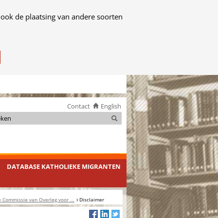
 ook de plaatsing van andere soorten
Contact
English
Zoeken
Zoeken
DATABASE KATHOLIEKE MIGRANTEN
 Commissie van Overleg voor ...
Disclaimer