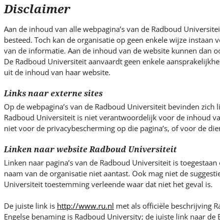
s
Disclaimer
i
t
Aan de inhoud van alle webpagina’s van de Radboud Universiteit
e
besteed. Toch kan de organisatie op geen enkele wijze instaan vo
.
van de informatie. Aan de inhoud van de website kunnen dan o
.
De Radboud Universiteit aanvaardt geen enkele aansprakelijkhe
uit de inhoud van haar website.
.
Links naar externe sites
Op de webpagina’s van de Radboud Universiteit bevinden zich l
Radboud Universiteit is niet verantwoordelijk voor de inhoud v
niet voor de privacybescherming op die pagina’s, of voor de die
Linken naar website Radboud Universiteit
Linken naar pagina’s van de Radboud Universiteit is toegestaan
naam van de organisatie niet aantast. Ook mag niet de suggest
Universiteit toestemming verleende waar dat niet het geval is.
De juiste link is
http://www.ru.nl
met als officiële beschrijving R
Engelse benaming is Radboud University; de juiste link naar de E