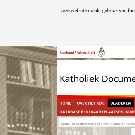
Cookies
Deze website maakt gebruik van func
toestaan?
Hier
kan
het
Ga
gebruik
naar
van
de
cookies
inhoud
op
Katholiek Docum
deze
website
worden
toegestaan
HOME
OVER HET KDC
BLADEREN
of
DATABASE BEDEVAARTPLAATSEN IN N
geweigerd.
Katholiek Documentatie Centrum
Bladeren
Arch