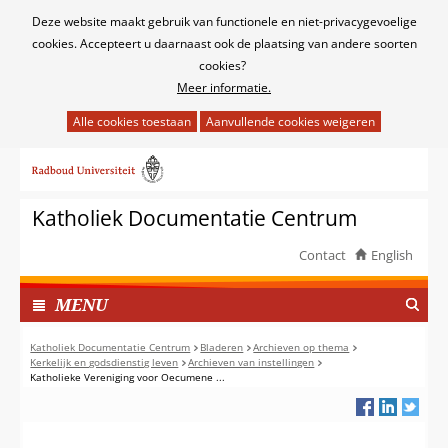
Cookies
Deze website maakt gebruik van functionele en niet-privacygevoelige
toestaan?
cookies. Accepteert u daarnaast ook de plaatsing van andere soorten
cookies?
Meer informatie.
Hier
kan
Ga
het
naar
gebruik
de
van
Katholiek Documentatie Centrum
inhoud
cookies
op
Contact
English
deze
TOON
website
I
MENU
worden
N
toegestaan
G
Katholiek Documentatie Centrum
Bladeren
Archieven op thema
of
Kerkelijk en godsdienstig leven
Archieven van instellingen
E
Katholieke Vereniging voor Oecumene ...
geweigerd.
K
L
A