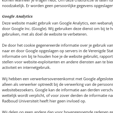
komen wanneer je vragen hebt. Om deze chatfunctie te laten fun
noodzakelijk. Er worden geen persoonlijke gegevens opgeslagen
Google Analytics
Deze website maakt gebruik van Google Analytics, een webanal
door Google Inc. (Google). Wij gebruiken deze dienst om bij te
gebruiken, met als doel de website te verbeteren.
De door het cookie gegenereerde informatie over je gebruik va
naar en door Google opgeslagen op servers in de Verenigde Sta
informatie om bij te houden hoe je de website gebruikt, rapporte
stellen voor website-exploitanten en andere diensten aan te bie
activiteit en internetgebruik.
Wij hebben een verwerkersovereenkomst met Google afgesloten,
alleen als verwerker optreedt bij de verwerking van de persoo
websitebezoekers. Google kan de informatie aan derden verscha
wettelijk wordt verplicht, of voor zover derden de informatie
Radboud Universiteit heeft hier geen invloed op.
Wij delen op geen andere dan voor bovengenoemde redenen g