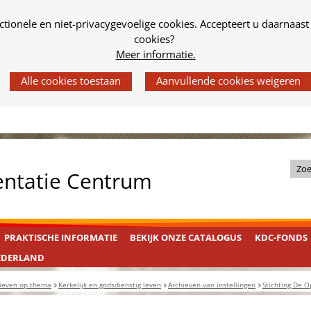
tionele en niet-privacygevoelige cookies. Accepteert u daarnaast
cookies?
Meer informatie.
Z
entatie Centrum
o
e
k
PRAKTISCHE INFORMATIE
BEKIJK ONZE CATALOGUS
KDC-FONDS
i
n
EDERLAND
d
ieven op thema
Kerkelijk en godsdienstig leven
Archieven van instellingen
Stichting De 
e