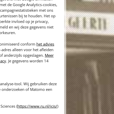
met de Google Analytics-cookies,
n campagnestatistieken met ons
rtenissen bij te houden. Het op
erkte invloed op je privacy,
meld en wij deze gegevens niet
orkeuren.
anonimiseerd conform
het advies
P-adres alleen voor het afleiden
 of anderzijds opgeslagen.
Meer
vacy
. Je gegevens worden 14
nalyse-tool. Wij gebruiken deze
te onderzoeken of Matomo een
Sciences (
https://www.ru.nl/icis/
)