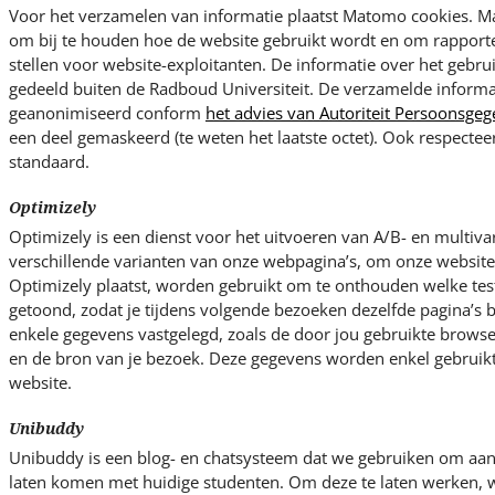
Voor het verzamelen van informatie plaatst Matomo cookies. M
om bij te houden hoe de website gebruikt wordt en om rapporten
stellen voor website-exploitanten. De informatie over het gebru
gedeeld buiten de Radboud Universiteit. De verzamelde informa
geanonimiseerd conform
het advies van Autoriteit Persoonsge
een deel gemaskeerd (te weten het laatste octet). Ook respecte
standaard.
Optimizely
Optimizely is een dienst voor het uitvoeren van A/B- en multivari
verschillende varianten van onze webpagina’s, om onze websites
Optimizely plaatst, worden gebruikt om te onthouden welke test
getoond, zodat je tijdens volgende bezoeken dezelfde pagina’s b
enkele gegevens vastgelegd, zoals de door jou gebruikte browser
en de bron van je bezoek. Deze gegevens worden enkel gebruikt
website.
Unibuddy
Unibuddy is een blog- en chatsysteem dat we gebruiken om aan
laten komen met huidige studenten. Om deze te laten werken, w