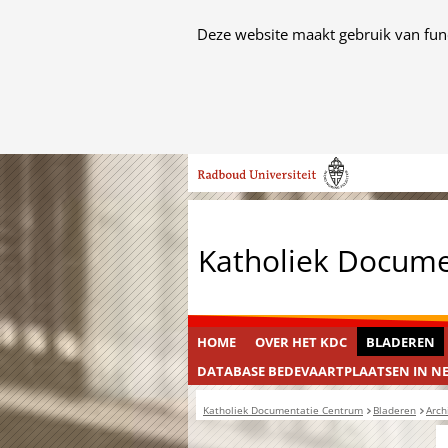
Cookies
Deze website maakt gebruik van func
toestaan?
Hier
kan
het
Ga
gebruik
naar
van
de
cookies
inhoud
op
Katholiek Docum
deze
website
worden
toegestaan
HOME
OVER HET KDC
BLADEREN
of
DATABASE BEDEVAARTPLAATSEN IN N
geweigerd.
Katholiek Documentatie Centrum
Bladeren
Arch