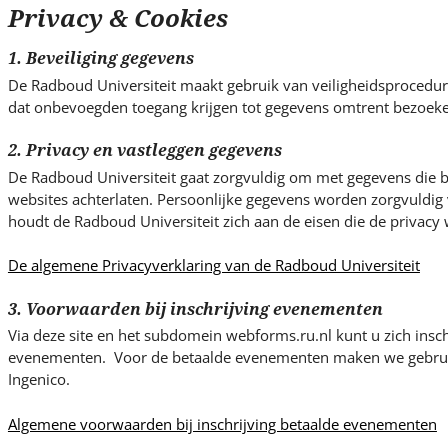
s
Privacy & Cookies
i
t
1. Beveiliging gegevens
e
De Radboud Universiteit maakt gebruik van veiligheidsproced
.
dat onbevoegden toegang krijgen tot gegevens omtrent bezoeke
.
.
2. Privacy en vastleggen gegevens
De Radboud Universiteit gaat zorgvuldig om met gegevens die be
websites achterlaten. Persoonlijke gegevens worden zorgvuldig v
houdt de Radboud Universiteit zich aan de eisen die de privacy w
De algemene Privacyverklaring van de Radboud Universiteit
3. Voorwaarden bij inschrijving evenementen
Via deze site en het subdomein webforms.ru.nl kunt u zich insch
evenementen. Voor de betaalde evenementen maken we gebrui
Ingenico.
Algemene voorwaarden bij inschrijving betaalde evenementen