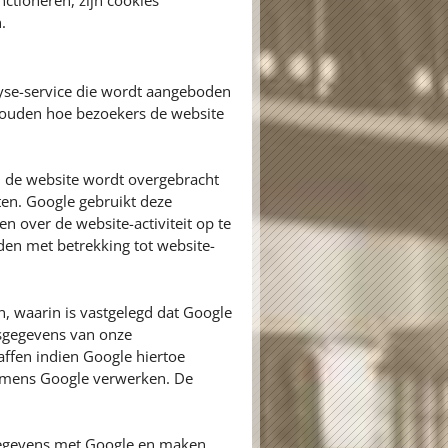
ctioneren, zijn cookies
.
yse-service die wordt aangeboden
 houden hoe bezoekers de website
n de website wordt overgebracht
ten. Google gebruikt deze
n over de website-activiteit op te
den met betrekking tot website-
 waarin is vastgelegd dat Google
nsgegevens van onze
ffen indien Google hiertoe
 namens Google verwerken. De
egevens met Google en maken