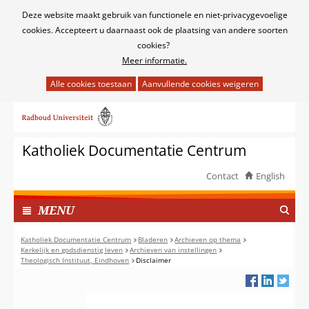
Cookies
Deze website maakt gebruik van functionele en niet-privacygevoelige
toestaan?
cookies. Accepteert u daarnaast ook de plaatsing van andere soorten
cookies?
Meer informatie.
Hier
kan
Ga
het
naar
gebruik
de
van
Katholiek Documentatie Centrum
inhoud
cookies
op
Contact
English
deze
TOON
website
I
MENU
worden
N
toegestaan
G
Katholiek Documentatie Centrum
Bladeren
Archieven op thema
of
Kerkelijk en godsdienstig leven
Archieven van instellingen
E
Theologisch Instituut, Eindhoven
Disclaimer
geweigerd.
K
L
A