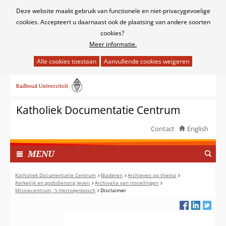
Cookies
Deze website maakt gebruik van functionele en niet-privacygevoelige
toestaan?
cookies. Accepteert u daarnaast ook de plaatsing van andere soorten
cookies?
Meer informatie.
Hier
kan
Ga
het
naar
gebruik
de
van
Katholiek Documentatie Centrum
inhoud
cookies
op
Contact
English
deze
TOON
website
I
MENU
worden
N
toegestaan
G
Katholiek Documentatie Centrum
Bladeren
Archieven op thema
of
Kerkelijk en godsdienstig leven
Archivalia van instellingen
E
Missiecentrum, 's-Hertogenbosch
Disclaimer
geweigerd.
K
L
A