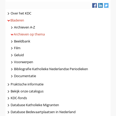
Navigatie
Over het KDC
Bladeren
Archieven A-Z
Archieven op thema
Beeldbank
Film
Geluid
Voorwerpen
Bibliografie Katholieke Nederlandse Periodieken
Documentatie
Praktische informatie
Bekijk onze catalogus
KDC-fonds
Database Katholieke Migranten
Database Bedevaartplaatsen in Nederland