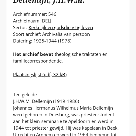
P
T
Archiefnummer: 546
Archiefnaam: DELJ
Sector:
Kerkelijk en godsdienstig leven
Soort archief: Archivalia van persoon
Datering: 1925-1944 (1978)
Het archief bevat
theologische traktaten en
familiecorrespondentie.
Plaatsingslijst
(pdf, 32 kB)
Ten geleide
J.H.W.M. Dellemijn (1919-1986)
Johannes Hermanus Wilhelmus Maria Dellemijn
werd geboren in Doesburg, was priester-student
aan het klein-seminarie te Apeldoorn en werd in
1944 tot priester gewijd. Hij was kapelaan in Beek,
Utrecht en Arnhem en werd in 1964 benoemd tot