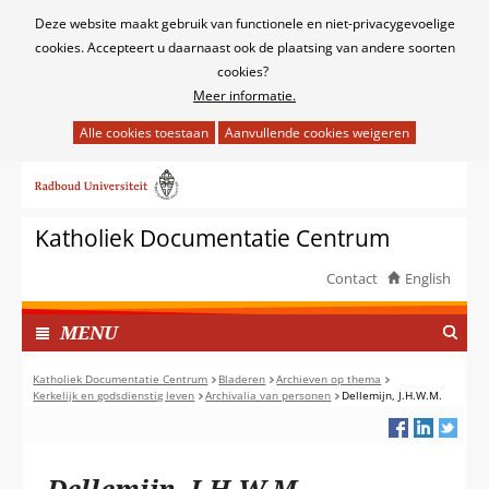
Cookies
Deze website maakt gebruik van functionele en niet-privacygevoelige
toestaan?
cookies. Accepteert u daarnaast ook de plaatsing van andere soorten
cookies?
Meer informatie.
Hier
kan
Ga
het
naar
gebruik
de
van
Katholiek Documentatie Centrum
inhoud
cookies
op
Contact
English
deze
TOON
website
I
MENU
worden
N
toegestaan
G
Katholiek Documentatie Centrum
Bladeren
Archieven op thema
of
Kerkelijk en godsdienstig leven
Archivalia van personen
Dellemijn, J.H.W.M.
E
geweigerd.
K
L
A
Dellemijn, J.H.W.M.