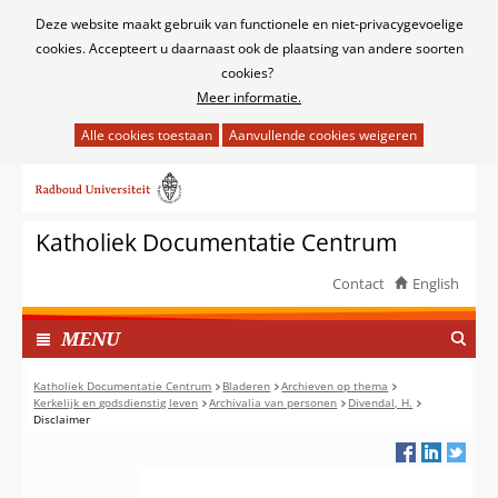
Cookies
Deze website maakt gebruik van functionele en niet-privacygevoelige
toestaan?
cookies. Accepteert u daarnaast ook de plaatsing van andere soorten
cookies?
Meer informatie.
Hier
kan
Ga
het
naar
gebruik
de
van
Katholiek Documentatie Centrum
inhoud
cookies
op
Contact
English
deze
TOON
website
I
MENU
worden
N
toegestaan
G
Katholiek Documentatie Centrum
Bladeren
Archieven op thema
of
Kerkelijk en godsdienstig leven
Archivalia van personen
Divendal, H.
E
Disclaimer
geweigerd.
K
L
A