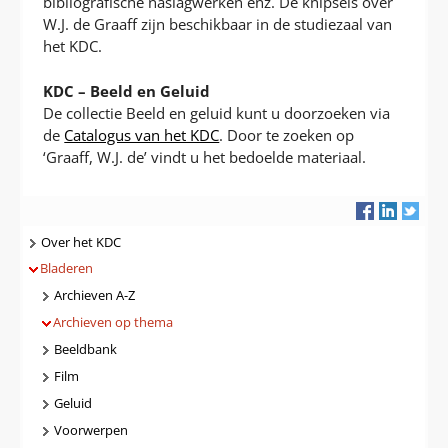
bibliografische naslagwerken enz. De knipsels over
W.J. de Graaff zijn beschikbaar in de studiezaal van
het KDC.
KDC – Beeld en Geluid
De collectie Beeld en geluid kunt u doorzoeken via
de
Catalogus van het KDC
. Door te zoeken op
‘Graaff, W.J. de’ vindt u het bedoelde materiaal.
Navigatie
Over het KDC
Bladeren
Archieven A-Z
Archieven op thema
Beeldbank
Film
Geluid
Voorwerpen