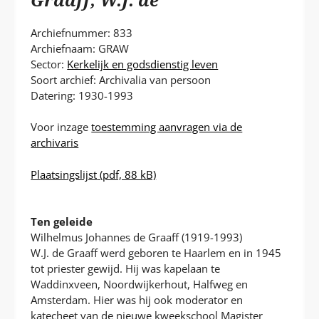
P
T
Archiefnummer: 833
Archiefnaam: GRAW
Sector:
Kerkelijk en godsdienstig leven
Soort archief: Archivalia van persoon
Datering: 1930-1993
Voor inzage
toestemming aanvragen via de
archivaris
Plaatsingslijst
(pdf, 88 kB)
Ten geleide
Wilhelmus Johannes de Graaff (1919-1993)
W.J. de Graaff werd geboren te Haarlem en in 1945
tot priester gewijd. Hij was kapelaan te
Waddinxveen, Noordwijkerhout, Halfweg en
Amsterdam. Hier was hij ook moderator en
katecheet van de nieuwe kweekschool Magister