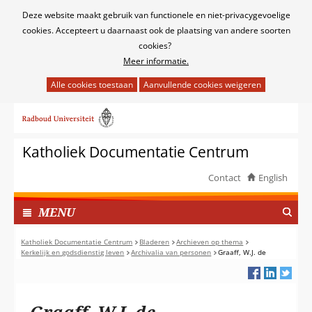
Cookies
Deze website maakt gebruik van functionele en niet-privacygevoelige
toestaan?
cookies. Accepteert u daarnaast ook de plaatsing van andere soorten
cookies?
Meer informatie.
Hier
kan
Ga
het
naar
gebruik
de
van
Katholiek Documentatie Centrum
inhoud
cookies
op
Contact
English
deze
TOON
website
I
MENU
worden
N
toegestaan
G
Katholiek Documentatie Centrum
Bladeren
Archieven op thema
of
Kerkelijk en godsdienstig leven
Archivalia van personen
Graaff, W.J. de
E
geweigerd.
K
L
A
Graaff, W.J. de