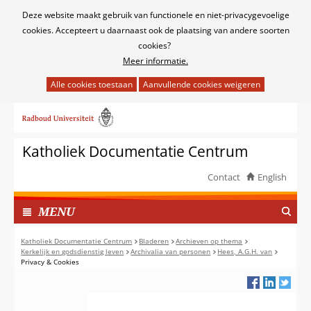
Cookies
Deze website maakt gebruik van functionele en niet-privacygevoelige
toestaan?
cookies. Accepteert u daarnaast ook de plaatsing van andere soorten
cookies?
Meer informatie.
Hier
kan
Ga
het
naar
gebruik
de
van
Katholiek Documentatie Centrum
inhoud
cookies
op
Contact
English
deze
TOON
website
I
MENU
worden
N
toegestaan
G
Katholiek Documentatie Centrum
Bladeren
Archieven op thema
of
Kerkelijk en godsdienstig leven
Archivalia van personen
Hees, A.G.H. van
E
Privacy & Cookies
geweigerd.
K
L
A