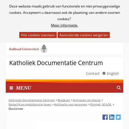
Cookies
Deze website maakt gebruik van functionele en niet-privacygevoelige
toestaan?
cookies. Accepteert u daarnaast ook de plaatsing van andere soorten
cookies?
Meer informatie.
Hier
kan
Ga
het
naar
gebruik
de
van
Katholiek Documentatie Centrum
inhoud
cookies
op
Contact
English
deze
TOON
website
I
MENU
worden
N
toegestaan
G
Katholiek Documentatie Centrum
Bladeren
Archieven op thema
of
Kerkelijk en godsdienstig leven
Archivalia van personen
Klompé, M.A.M.
E
Disclaimer
geweigerd.
K
L
A