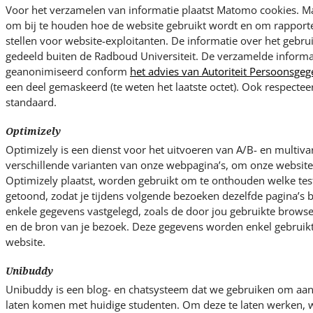
Voor het verzamelen van informatie plaatst Matomo cookies. M
om bij te houden hoe de website gebruikt wordt en om rapporten
stellen voor website-exploitanten. De informatie over het gebru
gedeeld buiten de Radboud Universiteit. De verzamelde informa
geanonimiseerd conform
het advies van Autoriteit Persoonsge
een deel gemaskeerd (te weten het laatste octet). Ook respecte
standaard.
Optimizely
Optimizely is een dienst voor het uitvoeren van A/B- en multivari
verschillende varianten van onze webpagina’s, om onze websites
Optimizely plaatst, worden gebruikt om te onthouden welke test
getoond, zodat je tijdens volgende bezoeken dezelfde pagina’s b
enkele gegevens vastgelegd, zoals de door jou gebruikte browser
en de bron van je bezoek. Deze gegevens worden enkel gebruikt
website.
Unibuddy
Unibuddy is een blog- en chatsysteem dat we gebruiken om aan
laten komen met huidige studenten. Om deze te laten werken, w