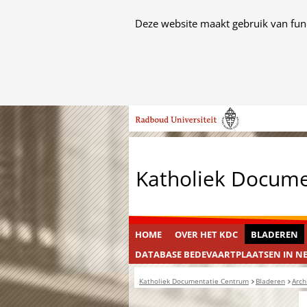
Cookies
Deze website maakt gebruik van func
toestaan?
Hier
kan
het
Ga
gebruik
naar
van
de
cookies
inhoud
op
Katholiek Docum
deze
website
worden
toegestaan
HOME
OVER HET KDC
BLADEREN
of
DATABASE BEDEVAARTPLAATSEN IN N
geweigerd.
Katholiek Documentatie Centrum
Bladeren
Arch