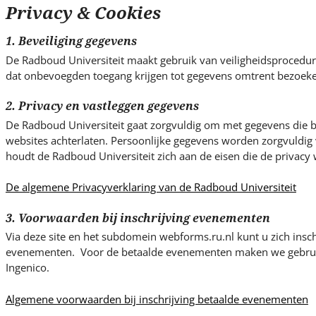
s
Privacy & Cookies
i
t
1. Beveiliging gegevens
e
De Radboud Universiteit maakt gebruik van veiligheidsproced
.
dat onbevoegden toegang krijgen tot gegevens omtrent bezoeke
.
.
2. Privacy en vastleggen gegevens
De Radboud Universiteit gaat zorgvuldig om met gegevens die be
websites achterlaten. Persoonlijke gegevens worden zorgvuldig v
houdt de Radboud Universiteit zich aan de eisen die de privacy w
De algemene Privacyverklaring van de Radboud Universiteit
3. Voorwaarden bij inschrijving evenementen
Via deze site en het subdomein webforms.ru.nl kunt u zich insch
evenementen. Voor de betaalde evenementen maken we gebrui
Ingenico.
Algemene voorwaarden bij inschrijving betaalde evenementen