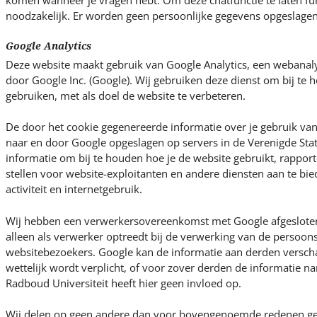
komen wanneer je vragen hebt. Om deze chatfunctie te laten fun
noodzakelijk. Er worden geen persoonlijke gegevens opgeslagen
Google Analytics
Deze website maakt gebruik van Google Analytics, een webanal
door Google Inc. (Google). Wij gebruiken deze dienst om bij te
gebruiken, met als doel de website te verbeteren.
De door het cookie gegenereerde informatie over je gebruik va
naar en door Google opgeslagen op servers in de Verenigde Sta
informatie om bij te houden hoe je de website gebruikt, rapporte
stellen voor website-exploitanten en andere diensten aan te bie
activiteit en internetgebruik.
Wij hebben een verwerkersovereenkomst met Google afgesloten,
alleen als verwerker optreedt bij de verwerking van de persoo
websitebezoekers. Google kan de informatie aan derden verscha
wettelijk wordt verplicht, of voor zover derden de informatie
Radboud Universiteit heeft hier geen invloed op.
Wij delen op geen andere dan voor bovengenoemde redenen g