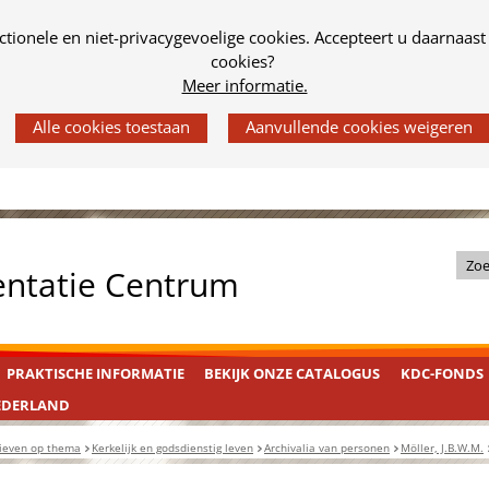
tionele en niet-privacygevoelige cookies. Accepteert u daarnaast
cookies?
Meer informatie.
Z
entatie Centrum
o
e
k
PRAKTISCHE INFORMATIE
BEKIJK ONZE CATALOGUS
KDC-FONDS
i
n
EDERLAND
d
ieven op thema
Kerkelijk en godsdienstig leven
Archivalia van personen
Möller, J.B.W.M.
e