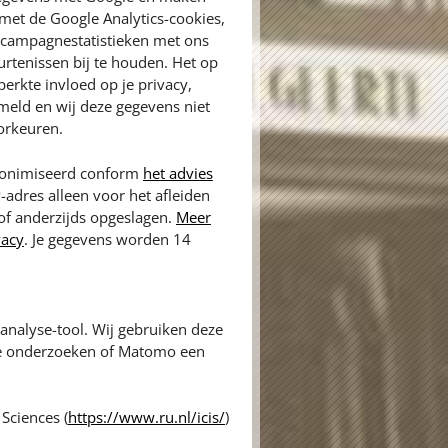
met de Google Analytics-cookies,
n campagnestatistieken met ons
rtenissen bij te houden. Het op
erkte invloed op je privacy,
meld en wij deze gegevens niet
orkeuren.
anonimiseerd conform
het advies
P-adres alleen voor het afleiden
 of anderzijds opgeslagen.
Meer
vacy
. Je gegevens worden 14
nalyse-tool. Wij gebruiken deze
te onderzoeken of Matomo een
Sciences (
https://www.ru.nl/icis/
)