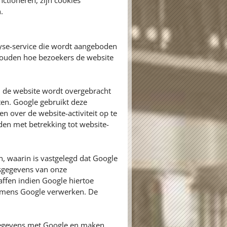
ctioneren, zijn cookies
.
yse-service die wordt aangeboden
 houden hoe bezoekers de website
n de website wordt overgebracht
ten. Google gebruikt deze
n over de website-activiteit op te
den met betrekking tot website-
 waarin is vastgelegd dat Google
nsgegevens van onze
ffen indien Google hiertoe
 namens Google verwerken. De
egevens met Google en maken