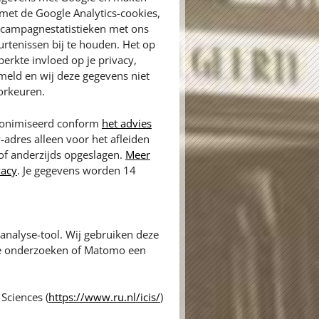
met de Google Analytics-cookies,
n campagnestatistieken met ons
rtenissen bij te houden. Het op
erkte invloed op je privacy,
meld en wij deze gegevens niet
orkeuren.
anonimiseerd conform
het advies
P-adres alleen voor het afleiden
 of anderzijds opgeslagen.
Meer
vacy
. Je gegevens worden 14
nalyse-tool. Wij gebruiken deze
te onderzoeken of Matomo een
Sciences (
https://www.ru.nl/icis/
)