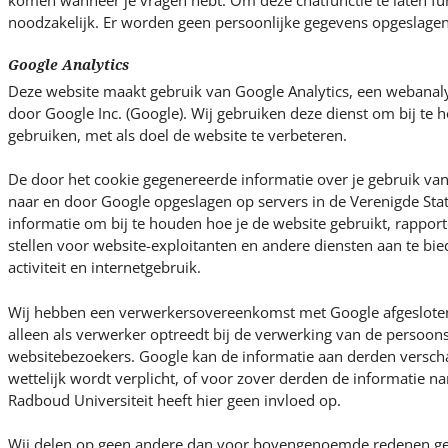
komen wanneer je vragen hebt. Om deze chatfunctie te laten fun
noodzakelijk. Er worden geen persoonlijke gegevens opgeslagen
Google Analytics
Deze website maakt gebruik van Google Analytics, een webanal
door Google Inc. (Google). Wij gebruiken deze dienst om bij te
gebruiken, met als doel de website te verbeteren.
De door het cookie gegenereerde informatie over je gebruik va
naar en door Google opgeslagen op servers in de Verenigde Sta
informatie om bij te houden hoe je de website gebruikt, rapporte
stellen voor website-exploitanten en andere diensten aan te bie
activiteit en internetgebruik.
Wij hebben een verwerkersovereenkomst met Google afgesloten,
alleen als verwerker optreedt bij de verwerking van de persoo
websitebezoekers. Google kan de informatie aan derden verscha
wettelijk wordt verplicht, of voor zover derden de informatie
Radboud Universiteit heeft hier geen invloed op.
Wij delen op geen andere dan voor bovengenoemde redenen g