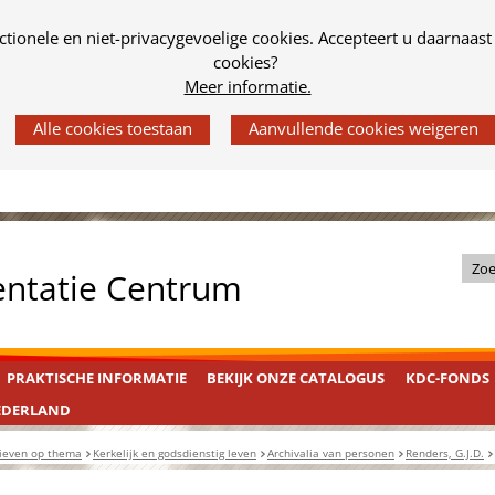
tionele en niet-privacygevoelige cookies. Accepteert u daarnaast
cookies?
Meer informatie.
Z
entatie Centrum
o
e
k
PRAKTISCHE INFORMATIE
BEKIJK ONZE CATALOGUS
KDC-FONDS
i
n
EDERLAND
d
ieven op thema
Kerkelijk en godsdienstig leven
Archivalia van personen
Renders, G.J.D.
e