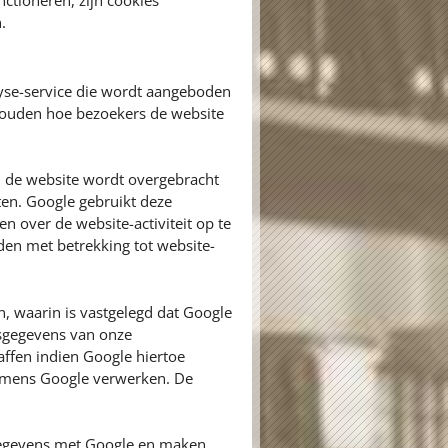
ctioneren, zijn cookies
.
yse-service die wordt aangeboden
 houden hoe bezoekers de website
n de website wordt overgebracht
ten. Google gebruikt deze
n over de website-activiteit op te
den met betrekking tot website-
 waarin is vastgelegd dat Google
nsgegevens van onze
ffen indien Google hiertoe
 namens Google verwerken. De
egevens met Google en maken