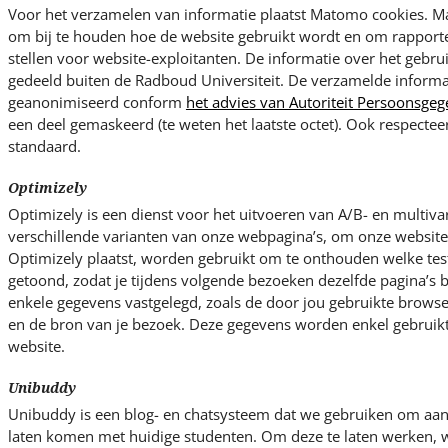
Voor het verzamelen van informatie plaatst Matomo cookies. M
om bij te houden hoe de website gebruikt wordt en om rapporten
stellen voor website-exploitanten. De informatie over het gebru
gedeeld buiten de Radboud Universiteit. De verzamelde informa
geanonimiseerd conform
het advies van Autoriteit Persoonsge
een deel gemaskeerd (te weten het laatste octet). Ook respecte
standaard.
Optimizely
Optimizely is een dienst voor het uitvoeren van A/B- en multivari
verschillende varianten van onze webpagina’s, om onze websites
Optimizely plaatst, worden gebruikt om te onthouden welke test
getoond, zodat je tijdens volgende bezoeken dezelfde pagina’s b
enkele gegevens vastgelegd, zoals de door jou gebruikte browser
en de bron van je bezoek. Deze gegevens worden enkel gebruikt
website.
Unibuddy
Unibuddy is een blog- en chatsysteem dat we gebruiken om aan
laten komen met huidige studenten. Om deze te laten werken, w