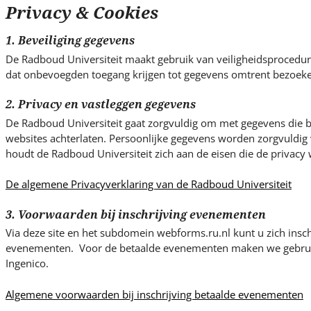
s
Privacy & Cookies
i
t
1. Beveiliging gegevens
e
De Radboud Universiteit maakt gebruik van veiligheidsproced
.
dat onbevoegden toegang krijgen tot gegevens omtrent bezoeke
.
.
2. Privacy en vastleggen gegevens
De Radboud Universiteit gaat zorgvuldig om met gegevens die be
websites achterlaten. Persoonlijke gegevens worden zorgvuldig v
houdt de Radboud Universiteit zich aan de eisen die de privacy w
De algemene Privacyverklaring van de Radboud Universiteit
3. Voorwaarden bij inschrijving evenementen
Via deze site en het subdomein webforms.ru.nl kunt u zich insch
evenementen. Voor de betaalde evenementen maken we gebrui
Ingenico.
Algemene voorwaarden bij inschrijving betaalde evenementen