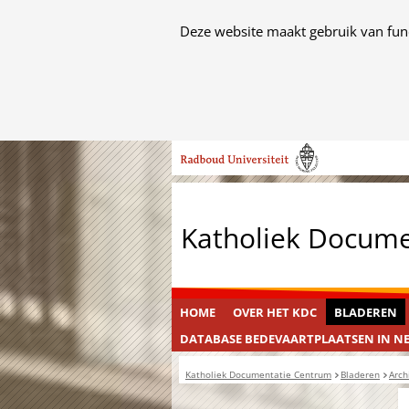
Cookies
Deze website maakt gebruik van func
toestaan?
Hier
kan
het
Ga
gebruik
naar
van
de
cookies
inhoud
op
Katholiek Docum
deze
website
worden
toegestaan
HOME
OVER HET KDC
BLADEREN
of
DATABASE BEDEVAARTPLAATSEN IN N
geweigerd.
Katholiek Documentatie Centrum
Bladeren
Arch