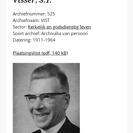
P
T
Archiefnummer: 525
Archiefnaam: VIST
Sector:
Kerkelijk en godsdienstig leven
Soort archief: Archivalia van persoon
Datering: 1911-1964
Plaatsingslijst
(pdf, 140 kB)