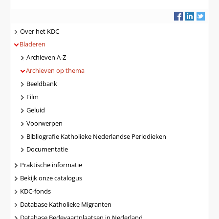
Navigatie
Over het KDC
Bladeren
Archieven A-Z
Archieven op thema
Beeldbank
Film
Geluid
Voorwerpen
Bibliografie Katholieke Nederlandse Periodieken
Documentatie
Praktische informatie
Bekijk onze catalogus
KDC-fonds
Database Katholieke Migranten
Database Bedevaartplaatsen in Nederland