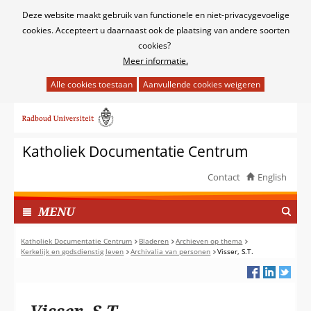
Cookies
Deze website maakt gebruik van functionele en niet-privacygevoelige
toestaan?
cookies. Accepteert u daarnaast ook de plaatsing van andere soorten
cookies?
Meer informatie.
Hier
kan
Ga
het
naar
gebruik
de
van
Katholiek Documentatie Centrum
inhoud
cookies
op
Contact
English
deze
TOON
website
I
MENU
worden
N
toegestaan
G
Katholiek Documentatie Centrum
Bladeren
Archieven op thema
of
Kerkelijk en godsdienstig leven
Archivalia van personen
Visser, S.T.
E
geweigerd.
K
L
A
Visser, S.T.