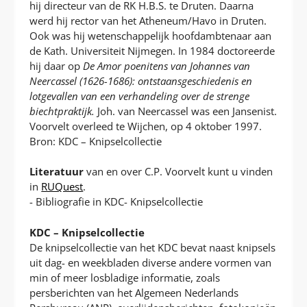
hij directeur van de RK H.B.S. te Druten. Daarna
werd hij rector van het Atheneum/Havo in Druten.
Ook was hij wetenschappelijk hoofdambtenaar aan
de Kath. Universiteit Nijmegen. In 1984 doctoreerde
hij daar op
De Amor poenitens van Johannes van
Neercassel (1626-1686): ontstaansgeschiedenis en
lotgevallen van een verhandeling over de strenge
biechtpraktijk.
Joh. van Neercassel was een Jansenist.
Voorvelt overleed te Wijchen, op 4 oktober 1997.
Bron: KDC – Knipselcollectie
Literatuur
van en over C.P. Voorvelt kunt u vinden
in
RUQuest
.
- Bibliografie in KDC- Knipselcollectie
KDC – Knipselcollectie
De knipselcollectie van het KDC bevat naast knipsels
uit dag- en weekbladen diverse andere vormen van
min of meer losbladige informatie, zoals
persberichten van het Algemeen Nederlands