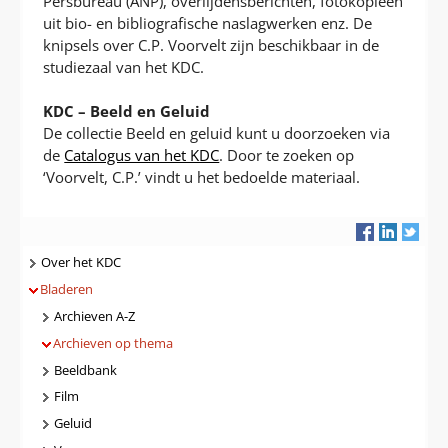
Persbureau (ANP), overlijdensberichten, fotokopieën
uit bio- en bibliografische naslagwerken enz. De
knipsels over C.P. Voorvelt zijn beschikbaar in de
studiezaal van het KDC.
KDC – Beeld en Geluid
De collectie Beeld en geluid kunt u doorzoeken via
de
Catalogus van het KDC
. Door te zoeken op
‘Voorvelt, C.P.’ vindt u het bedoelde materiaal.
Navigatie
Over het KDC
Bladeren
Archieven A-Z
Archieven op thema
Beeldbank
Film
Geluid