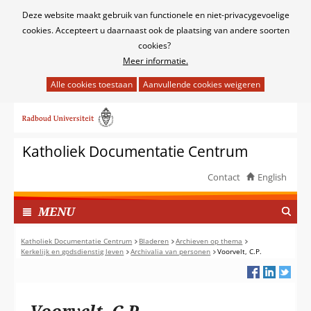
Cookies
Deze website maakt gebruik van functionele en niet-privacygevoelige
toestaan?
cookies. Accepteert u daarnaast ook de plaatsing van andere soorten
cookies?
Meer informatie.
Hier
kan
Ga
het
naar
gebruik
de
van
Katholiek Documentatie Centrum
inhoud
cookies
op
Contact
English
deze
TOON
website
I
MENU
worden
N
toegestaan
G
Katholiek Documentatie Centrum
Bladeren
Archieven op thema
of
Kerkelijk en godsdienstig leven
Archivalia van personen
Voorvelt, C.P.
E
geweigerd.
K
L
A
Voorvelt, C.P.