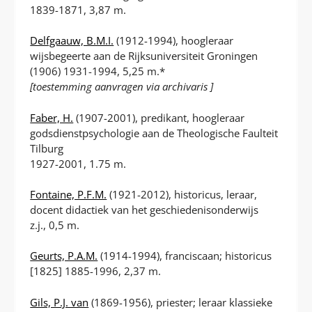
1839-1871, 3,87 m.
Delfgaauw, B.M.I.
(1912-1994), hoogleraar
wijsbegeerte aan de Rijksuniversiteit Groningen
(1906) 1931-1994, 5,25 m.*
[toestemming aanvragen via archivaris ]
Faber, H.
(1907-2001), predikant, hoogleraar
godsdienstpsychologie aan de Theologische Faulteit
Tilburg
1927-2001, 1.75 m.
Fontaine, P.F.M.
(1921-2012), historicus, leraar,
docent didactiek van het geschiedenisonderwijs
z.j., 0,5 m.
Geurts, P.A.M.
(1914-1994), franciscaan; historicus
[1825] 1885-1996, 2,37 m.
Gils, P.J. van
(1869-1956), priester; leraar klassieke