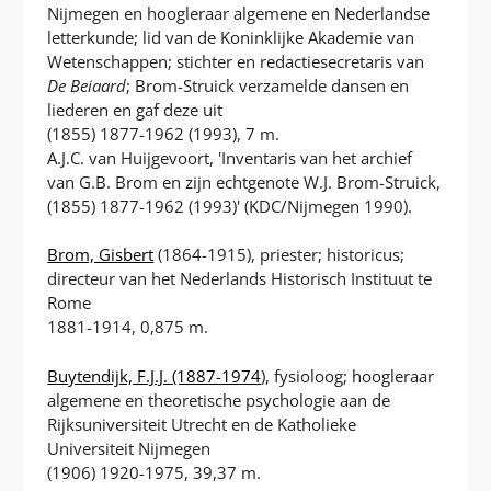
Nijmegen en hoogleraar algemene en Nederlandse
letterkunde; lid van de Koninklijke Akademie van
Wetenschappen; stichter en redactiesecretaris van
De Beiaard
; Brom-Struick verzamelde dansen en
liederen en gaf deze uit
(1855) 1877-1962 (1993), 7 m.
A.J.C. van Huijgevoort, 'Inventaris van het archief
van G.B. Brom en zijn echtgenote W.J. Brom-Struick,
(1855) 1877-1962 (1993)' (KDC/Nijmegen 1990).
Brom, Gisbert
(1864-1915), priester; historicus;
directeur van het Nederlands Historisch Instituut te
Rome
1881-1914, 0,875 m.
Buytendijk, F.J.J. (1887-1974
), fysioloog; hoogleraar
algemene en theoretische psychologie aan de
Rijksuniversiteit Utrecht en de Katholieke
Universiteit Nijmegen
(1906) 1920-1975, 39,37 m.