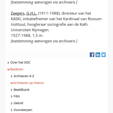
[toestemming aanvragen via archivaris ]
Zeegers, G.H.L.
(1911-1988), directeur van het
KASKI, initiatiefnemer van het Kardinaal van Rossum
Instituut, hoogleraar sociografie aan de Kath.
Universiteit Nijmegen.
1927-1988, 1,5 m.
[toestemming aanvragen via archivaris ]
Navigatie
Over het KDC
Bladeren
Archieven A-Z
Archieven op thema
Beeldbank
Film
Geluid
Voorwerpen