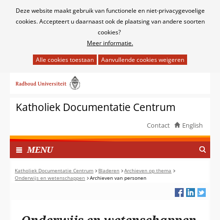
Cookies
Deze website maakt gebruik van functionele en niet-privacygevoelige
toestaan?
cookies. Accepteert u daarnaast ook de plaatsing van andere soorten
cookies?
Meer informatie.
Hier
kan
Ga
het
naar
gebruik
de
van
Katholiek Documentatie Centrum
inhoud
cookies
op
Contact
English
deze
TOON
website
I
MENU
worden
N
toegestaan
G
Katholiek Documentatie Centrum
Bladeren
Archieven op thema
of
Onderwijs en wetenschappen
Archieven van personen
E
geweigerd.
K
L
A
Onderwijs en wetenschappen