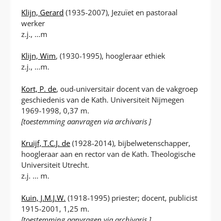
Klijn, Gerard
(1935-2007), Jezuïet en pastoraal
werker
z.j., ...m
Klijn, Wim
, (1930-1995), hoogleraar ethiek
z.j., ...m.
Kort, P. de
, oud-universitair docent van de vakgroep
geschiedenis van de Kath. Universiteit Nijmegen
1969-1998, 0,37 m.
[toestemming aanvragen via archivaris ]
Kruijf, T.C.J. de
(1928-2014), bijbelwetenschapper,
hoogleraar aan en rector van de Kath. Theologische
Universiteit Utrecht.
z.j. ... m.
Kuin, J.M.J.W.
(1918-1995) priester; docent, publicist
1915-2001, 1,25 m.
[toestemming aanvragen via archivaris ]