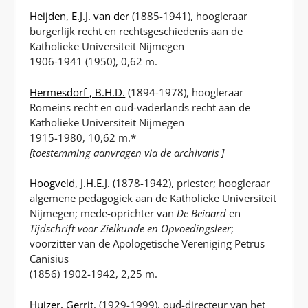
Heijden, E.J.J. van der
(1885-1941), hoogleraar
burgerlijk recht en rechtsgeschiedenis aan de
Katholieke Universiteit Nijmegen
1906-1941 (1950), 0,62 m.
Hermesdorf , B.H.D.
(1894-1978), hoogleraar
Romeins recht en oud-vaderlands recht aan de
Katholieke Universiteit Nijmegen
1915-1980, 10,62 m.*
[toestemming aanvragen via de archivaris ]
Hoogveld, J.H.E.J.
(1878-1942), priester; hoogleraar
algemene pedagogiek aan de Katholieke Universiteit
Nijmegen; mede-oprichter van
De Beiaard
en
Tijdschrift voor Zielkunde en Opvoedingsleer
;
voorzitter van de Apologetische Vereniging Petrus
Canisius
(1856) 1902-1942, 2,25 m.
Huizer, Gerrit
, (1929-1999), oud-directeur van het