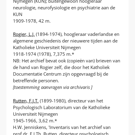
Nijmegen (KUN); buitengewoon hoogleraar
neurologie, neurofysiologie en psychiatrie aan de
KUN
1909-1978, 42 m.
Rogier, L.J.
(1894-1974), hoogleraar vaderlandse en
algemene geschiedenis der nieuwere tijden aan de
Katholieke Universiteit Nijmegen
1918-1974 (1978), 7,375 m.*
NB: Het archief bevat ook (copieën van) brieven van
de hand van Rogier zelf, die door het Katholiek
Documentatie Centrum zijn opgevraagd bij de
betreffende personen.
[toestemming aanvragen via archivaris ]
Rutten, F.J.T.
(1899-1980), directeur van het
Psychologisch Laboratorium van de Katholieke
Universiteit Nijmegen
1945-1966, 3,62 m.*
H.W. Jenniskens, 'Inventaris van het archief van
prof.dr. F.J.Th. Rutten, directeur psychologisch