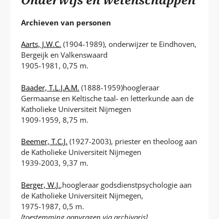
P
T
Archieven van personen
Aarts, J.W.C.
(1904-1989), onderwijzer te Eindhoven,
Bergeijk en Valkenswaard
1905-1981, 0,75 m.
Baader, T.L.J.A.M.
(1888-1959)hoogleraar
Germaanse en Keltische taal- en letterkunde aan de
Katholieke Universiteit Nijmegen
1909-1959, 8,75 m.
Beemer, T.C.J.
(1927-2003), priester en theoloog aan
de Katholieke Universiteit Nijmegen
1939-2003, 9,37 m.
Berger, W.J.
,hoogleraar godsdienstpsychologie aan
de Katholieke Universiteit Nijmegen,
1975-1987, 0,5 m.
[toestemming aanvragen via archivaris]