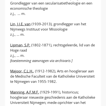
Grondlegger van een secularisatietheologie en een
economische theologie
z.j., ... m.
Lin, J.J.E. van
(1939-2013), grondlegger van het
Nijmeegs Instituut voor Missiologie
z.j., ... m.
Lipman, S.P.
(1802-1871), rechtsgeleerde, lid van de
Hoge raad
z.j., ... m.
[toestemming aanvragen via archivaris ]
Majoor, C.L.H.
, (1912-1982), Arts en hoogleraar aan
de Medische Faculteit van de Katholieke Universiteit
te Nijmegen van 1955-1982.
Manning, A.F.M.F.
(1929-1991), historicus;
hoogleraar nieuwste geschiedenis aan de Katholieke
Universiteit Nijmegen; mede-oprichter van het