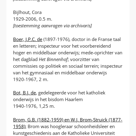
Bijlhout, Cora
1929-2006, 0.5 m.
[toestemming aanvragen via archivaris]
Boer, J.P.C. de
(1897-1976), doctor in de Franse taal
en letteren; inspecteur voor het voorbereidend
hoger en middelbaar onderwijs; mede-oprichter van
het dagblad
Het Binnenhof
; voorzitter van
commissies op politiek en sociaal terrein; inspecteur
van het gymnasiaal en middelbaar onderwijs
1920-1967, 2 m.
Bot, B.J. de
, gedelegeerde voor het katholiek
onderwijs in het bisdom Haarlem
1940-1976, 1,25 m.
Brom, G.B. (1882-1959) en W.J. Brom-Struick (1877-
1958);
Brom was hoogleraar schoonheidsleer en
kunstgeschiedenis aan de Katholieke Universiteit