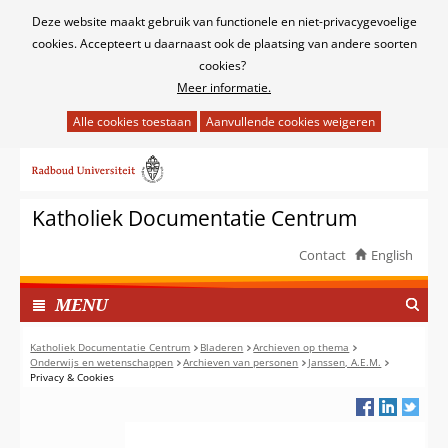
Cookies
Deze website maakt gebruik van functionele en niet-privacygevoelige
toestaan?
cookies. Accepteert u daarnaast ook de plaatsing van andere soorten
cookies?
Meer informatie.
Hier
kan
Ga
het
naar
gebruik
de
van
Katholiek Documentatie Centrum
inhoud
cookies
op
Contact
English
deze
TOON
website
I
MENU
worden
N
toegestaan
G
Katholiek Documentatie Centrum
Bladeren
Archieven op thema
of
Onderwijs en wetenschappen
Archieven van personen
Janssen, A.E.M.
E
Privacy & Cookies
geweigerd.
K
L
A