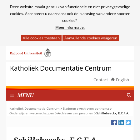
Cookies
Deze website maakt gebruik van functionele en niet-privacygevoelige
toestaan?
cookies. Accepteert u daarnaast ook de plaatsing van andere soorten
cookies?
Meer informatie.
Hier
kan
Ga
het
naar
gebruik
de
van
Katholiek Documentatie Centrum
inhoud
cookies
op
Contact
English
deze
TOON
website
I
MENU
worden
N
toegestaan
G
Katholiek Documentatie Centrum
Bladeren
Archieven op thema
of
Onderwijs en wetenschappen
Archieven van personen
Schillebeeckx, E.C.F.A.
E
geweigerd.
K
L
A
Schillebeeckx, E.C.F.A.