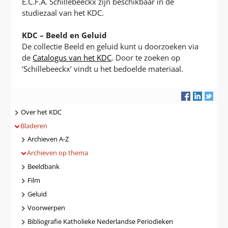
E.C.F.A. Schillebeeckx zijn beschikbaar in de
studiezaal van het KDC.
KDC – Beeld en Geluid
De collectie Beeld en geluid kunt u doorzoeken via
de
Catalogus van het KDC
. Door te zoeken op
‘Schillebeeckx’ vindt u het bedoelde materiaal.
Navigatie
Over het KDC
Bladeren
Archieven A-Z
Archieven op thema
Beeldbank
Film
Geluid
Voorwerpen
Bibliografie Katholieke Nederlandse Periodieken