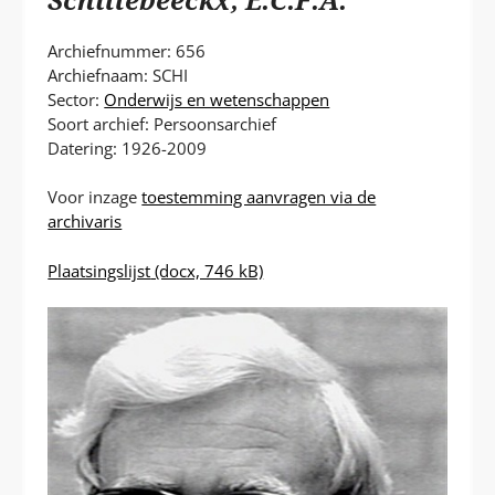
P
T
Archiefnummer: 656
Archiefnaam: SCHI
Sector:
Onderwijs en wetenschappen
Soort archief: Persoonsarchief
Datering: 1926-2009
Voor inzage
toestemming aanvragen via de
archivaris
Plaatsingslijst
(docx, 746 kB)