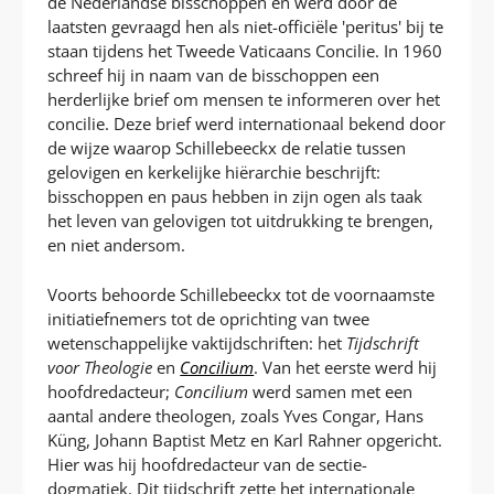
de Nederlandse bisschoppen en werd door de
laatsten gevraagd hen als niet-officiële 'peritus' bij te
staan tijdens het Tweede Vaticaans Concilie. In 1960
schreef hij in naam van de bisschoppen een
herderlijke brief om mensen te informeren over het
concilie. Deze brief werd internationaal bekend door
de wijze waarop Schillebeeckx de relatie tussen
gelovigen en kerkelijke hiërarchie beschrijft:
bisschoppen en paus hebben in zijn ogen als taak
het leven van gelovigen tot uitdrukking te brengen,
en niet andersom.
Voorts behoorde Schillebeeckx tot de voornaamste
initiatiefnemers tot de oprichting van twee
wetenschappelijke vaktijdschriften: het
Tijdschrift
voor Theologie
en
Concilium
. Van het eerste werd hij
hoofdredacteur;
Concilium
werd samen met een
aantal andere theologen, zoals Yves Congar, Hans
Küng, Johann Baptist Metz en Karl Rahner opgericht.
Hier was hij hoofdredacteur van de sectie-
dogmatiek. Dit tijdschrift zette het internationale