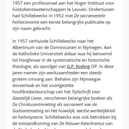
1957 een professoraat aan het Hoger Instituut voor
Godsdienstwetenschappen te Leuven. Ondertussen
had Schillebeeckx in 1952 met
De sacramentele
heilseconomie
een eerste belangrijke publicatie op
zijn naam gebracht.
In 1957 verhuisde Schillebeeckx naar het
Albertinum van de Dominicanen in Nijmegen. Aan
de Katholieke Universiteit aldaar was hij benoemd
tot hoogleraar in de systematische en historische
theologie, als opvolger van
G.P. Kreling
OP. In deze
jaren namen zijn werkzaamheden een steeds
grotere omvang aan. Behalve zijn Nijmeegse
doceertaak en het voortgezette
hoofdredacteurschap van het
Tijdschrift voor
Geestelijk Leven
, verschenen belangrijke boeken als
De Christusontmoeting als sacrament van de
Godsontmoeting
en
Het huwelijk, aardse werkelijkheid
en heilsmysterie
. Schillebeeckx was ook betrokken bij
de totstandkoming van
De Nieuwe Katechismus
van