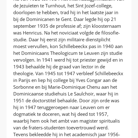
de Jezuïeten te Turnhout, het Sint Jozef-college,
doorlopen te hebben, trad hij in het laatste jaar in
bij de Dominicanen te Gent. Daar legde hij op 21
september 1935 de professie af; zijn kloosternaam
was Henricus. Na het noviciaat volgde de filosofie-
studie. Daar hij eerst zijn militaire dienstplicht
moest vervullen, kon Schillebeeckx pas in 1940 aan
het Dominicaans Theologicum te Leuven zijn studie
vervolgen. In 1941 werd hij tot priester gewijd en in
1943 behaalde hij de graad van lector in de
theologie. Van 1945 tot 1947 verbleef Schillebeeckx
in Parijs en liep hij college bij Yves Congar aan de
Sorbonne en bij Marie-Dominique Chenu aan het
Dominicaanse studiehuis Le Saulchoir, waar hij in
1951 de doctorstitel behaalde. Door zijn orde was
hij in 1947 teruggeroepen naar Leuven om er
dogmatiek te doceren, wat hij deed tot 1957,
waarbij hem ook het ambt van magister spiritualis
van de fraters-studenten toevertrouwd werd.
Tevens bekleedde hij in het academisch jaar 1956-