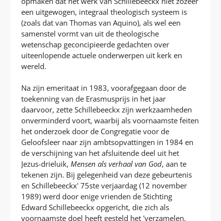
opmaken dat het werk van Schillebeeckx niet zozeer
een uitgewogen, integraal theologisch systeem is
(zoals dat van Thomas van Aquino), als wel een
samenstel vormt van uit de theologische
wetenschap geconcipieerde gedachten over
uiteenlopende actuele onderwerpen uit kerk en
wereld.
Na zijn emeritaat in 1983, voorafgegaan door de
toekenning van de Erasmusprijs in het jaar
daarvoor, zette Schillebeeckx zijn werkzaamheden
onverminderd voort, waarbij als voornaamste feiten
het onderzoek door de Congregatie voor de
Geloofsleer naar zijn ambtsopvattingen in 1984 en
de verschijning van het afsluitende deel uit het
Jezus-drieluik,
Mensen als verhaal van God
, aan te
tekenen zijn. Bij gelegenheid van deze gebeurtenis
en Schillebeeckx' 75ste verjaardag (12 november
1989) werd door enige vrienden de Stichting
Edward Schillebeeckx opgericht, die zich als
voornaamste doel heeft gesteld het 'verzamelen,