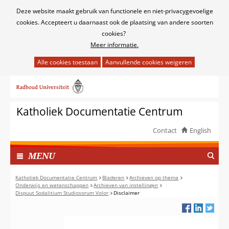
Cookies
Deze website maakt gebruik van functionele en niet-privacygevoelige
toestaan?
cookies. Accepteert u daarnaast ook de plaatsing van andere soorten
cookies?
Meer informatie.
Hier
kan
Ga
het
naar
gebruik
de
van
Katholiek Documentatie Centrum
inhoud
cookies
op
Contact
English
deze
TOON
website
I
MENU
worden
N
toegestaan
G
Katholiek Documentatie Centrum
Bladeren
Archieven op thema
of
Onderwijs en wetenschappen
Archieven van instellingen
E
Dispuut Sodalitium Studiosorum Volor
Disclaimer
geweigerd.
K
L
A