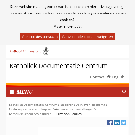
Cookies
Deze website maakt gebruik van functionele en niet-privacygevoelige
toestaan?
cookies. Accepteert u daarnaast ook de plaatsing van andere soorten
cookies?
Meer informatie.
Hier
kan
Ga
het
naar
gebruik
de
van
Katholiek Documentatie Centrum
inhoud
cookies
op
Contact
English
deze
TOON
website
I
MENU
worden
N
toegestaan
G
Katholiek Documentatie Centrum
Bladeren
Archieven op thema
of
Onderwijs en wetenschappen
Archieven van instellingen
E
Katholiek School Adviesbureau
Privacy & Cookies
geweigerd.
K
L
A