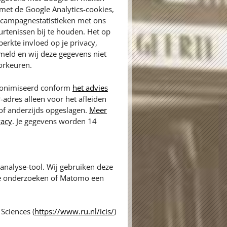
met de Google Analytics-cookies,
n campagnestatistieken met ons
rtenissen bij te houden. Het op
erkte invloed op je privacy,
meld en wij deze gegevens niet
orkeuren.
anonimiseerd conform
het advies
P-adres alleen voor het afleiden
 of anderzijds opgeslagen.
Meer
vacy
. Je gegevens worden 14
nalyse-tool. Wij gebruiken deze
te onderzoeken of Matomo een
Sciences (
https://www.ru.nl/icis/
)