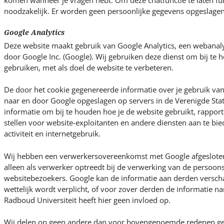
komen wanneer je vragen hebt. Om deze chatfunctie te laten fun
noodzakelijk. Er worden geen persoonlijke gegevens opgeslagen
Google Analytics
Deze website maakt gebruik van Google Analytics, een webanal
door Google Inc. (Google). Wij gebruiken deze dienst om bij te
gebruiken, met als doel de website te verbeteren.
De door het cookie gegenereerde informatie over je gebruik va
naar en door Google opgeslagen op servers in de Verenigde Sta
informatie om bij te houden hoe je de website gebruikt, rapporte
stellen voor website-exploitanten en andere diensten aan te bie
activiteit en internetgebruik.
Wij hebben een verwerkersovereenkomst met Google afgesloten,
alleen als verwerker optreedt bij de verwerking van de persoo
websitebezoekers. Google kan de informatie aan derden verscha
wettelijk wordt verplicht, of voor zover derden de informatie
Radboud Universiteit heeft hier geen invloed op.
Wij delen op geen andere dan voor bovengenoemde redenen g