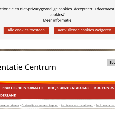
tionele en niet-privacygevoelige cookies. Accepteert u daarnaast
cookies?
Meer informatie.
Z
entatie Centrum
o
e
k
PRAKTISCHE INFORMATIE
BEKIJK ONZE CATALOGUS
KDC-FONDS
i
n
EDERLAND
d
ieven op thema
Onderwijs en wetenschappen
Archieven van instellingen
Stafconvent van
e