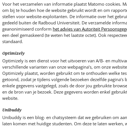
Voor het verzamelen van informatie plaatst Matomo cookies. M
om bij te houden hoe de website gebruikt wordt en om rapporten
stellen voor website-exploitanten. De informatie over het gebru
gedeeld buiten de Radboud Universiteit. De verzamelde informa
geanonimiseerd conform
het advies van Autoriteit Persoonsge
een deel gemaskeerd (te weten het laatste octet). Ook respecte
standaard.
Optimizely
Optimizely is een dienst voor het uitvoeren van A/B- en multivari
verschillende varianten van onze webpagina’s, om onze websites
Optimizely plaatst, worden gebruikt om te onthouden welke test
getoond, zodat je tijdens volgende bezoeken dezelfde pagina’s b
enkele gegevens vastgelegd, zoals de door jou gebruikte browser
en de bron van je bezoek. Deze gegevens worden enkel gebruikt
website.
Unibuddy
Unibuddy is een blog- en chatsysteem dat we gebruiken om aan
laten komen met huidige studenten. Om deze te laten werken, w