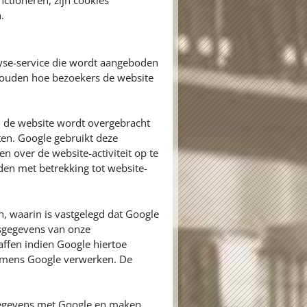
ctioneren, zijn cookies
.
yse-service die wordt aangeboden
 houden hoe bezoekers de website
n de website wordt overgebracht
ten. Google gebruikt deze
n over de website-activiteit op te
den met betrekking tot website-
 waarin is vastgelegd dat Google
nsgegevens van onze
ffen indien Google hiertoe
 namens Google verwerken. De
egevens met Google en maken