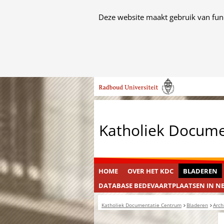
Cookies
Deze website maakt gebruik van func
toestaan?
Hier
kan
het
Ga
gebruik
naar
van
de
cookies
inhoud
op
Katholiek Docum
deze
website
worden
toegestaan
HOME
OVER HET KDC
BLADEREN
of
DATABASE BEDEVAARTPLAATSEN IN N
geweigerd.
Katholiek Documentatie Centrum
Bladeren
Arch