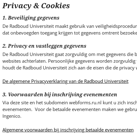
s
Privacy & Cookies
i
t
1. Beveiliging gegevens
e
De Radboud Universiteit maakt gebruik van veiligheidsproced
.
dat onbevoegden toegang krijgen tot gegevens omtrent bezoeke
.
.
2. Privacy en vastleggen gegevens
De Radboud Universiteit gaat zorgvuldig om met gegevens die be
websites achterlaten. Persoonlijke gegevens worden zorgvuldig v
houdt de Radboud Universiteit zich aan de eisen die de privacy w
De algemene Privacyverklaring van de Radboud Universiteit
3. Voorwaarden bij inschrijving evenementen
Via deze site en het subdomein webforms.ru.nl kunt u zich insch
evenementen. Voor de betaalde evenementen maken we gebrui
Ingenico.
Algemene voorwaarden bij inschrijving betaalde evenementen