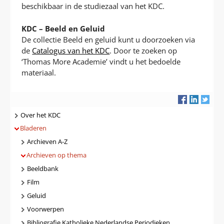
beschikbaar in de studiezaal van het KDC.
KDC – Beeld en Geluid
De collectie Beeld en geluid kunt u doorzoeken via
de
Catalogus van het KDC
. Door te zoeken op
‘Thomas More Academie’ vindt u het bedoelde
materiaal.
Navigatie
Over het KDC
Bladeren
Archieven A-Z
Archieven op thema
Beeldbank
Film
Geluid
Voorwerpen
Bibliografie Katholieke Nederlandse Periodieken