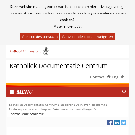
Cookies
Deze website maakt gebruik van functionele en niet-privacygevoelige
toestaan?
cookies. Accepteert u daarnaast ook de plaatsing van andere soorten
cookies?
Meer informatie.
Hier
kan
Ga
het
naar
gebruik
de
van
Katholiek Documentatie Centrum
inhoud
cookies
op
Contact
English
deze
TOON
website
I
MENU
worden
N
toegestaan
G
Katholiek Documentatie Centrum
Bladeren
Archieven op thema
of
Onderwijs en wetenschappen
Archieven van instellingen
E
Thomas More Academie
geweigerd.
K
L
A