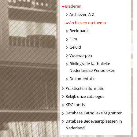
Bladeren
Archieven A-Z
Archieven op thema
Beeldbank
Film
Geluid
Voorwerpen
Bibliografie Katholieke
Nederlandse Periodieken
Documentatie
Praktische informatie
Bekijk onze catalogus
KDC-fonds
Database Katholieke Migranten
Database Bedevaartplaatsen in
Nederland