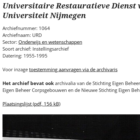
s
Universitaire Restauratieve Dienst 
i
Universiteit Nijmegen
t
e
Archiefnummer: 1064
.
Archiefnaam: URD
.
Sector:
Onderwijs en wetenschappen
.
Soort archief: Instellingsarchief
Datering: 1955-1995
Voor inzage
toestemming aanvragen via de archivaris
Het archief bevat ook
archivalia van de Stichting Eigen Behee
Eigen Beheer Corpsgebouwen en de Nieuwe Stichting Eigen B
Plaatsingslijst
(pdf, 156 kB)