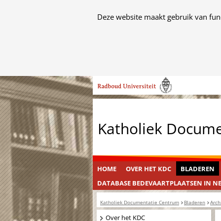
Cookies
Deze website maakt gebruik van func
toestaan?
Hier
kan
het
Ga
gebruik
naar
van
de
cookies
inhoud
op
Katholiek Docum
deze
website
worden
toegestaan
HOME
OVER HET KDC
BLADEREN
of
DATABASE BEDEVAARTPLAATSEN IN N
geweigerd.
Katholiek Documentatie Centrum
Bladeren
Arch
Navigatie
Over het KDC