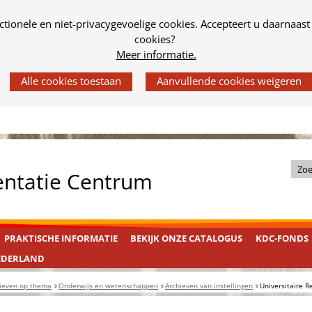
tionele en niet-privacygevoelige cookies. Accepteert u daarnaast
cookies?
Meer informatie.
Z
entatie Centrum
o
e
k
PRAKTISCHE INFORMATIE
BEKIJK ONZE CATALOGUS
KDC-FONDS
i
n
EDERLAND
d
ieven op thema
Onderwijs en wetenschappen
Archieven van instellingen
Universitaire R
e