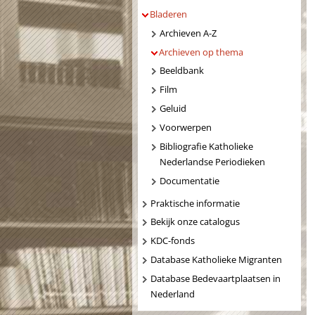
Bladeren
Archieven A-Z
Archieven op thema
Beeldbank
Film
Geluid
Voorwerpen
Bibliografie Katholieke
Nederlandse Periodieken
Documentatie
Praktische informatie
Bekijk onze catalogus
KDC-fonds
Database Katholieke Migranten
Database Bedevaartplaatsen in
Nederland