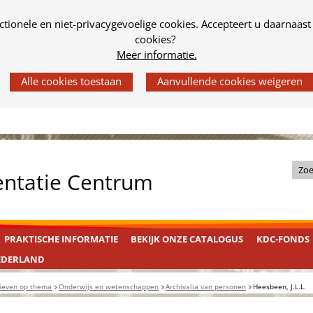
tionele en niet-privacygevoelige cookies. Accepteert u daarnaast
cookies?
Meer informatie.
Z
entatie Centrum
o
e
k
PRAKTISCHE INFORMATIE
BEKIJK ONZE CATALOGUS
KDC-FONDS
i
n
EDERLAND
d
ieven op thema
Onderwijs en wetenschappen
Archivalia van personen
Heesbeen, J.L.L.
e