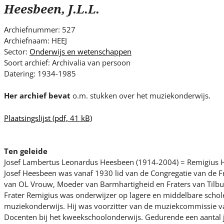
s
Heesbeen, J.L.L.
i
t
Archiefnummer: 527
e
Archiefnaam: HEEJ
.
Sector:
Onderwijs en wetenschappen
.
Soort archief: Archivalia van persoon
Datering: 1934-1985
.
Her archief bevat
o.m. stukken over het muziekonderwijs.
Plaatsingslijst
(pdf, 41 kB)
Ten geleide
Josef Lambertus Leonardus Heesbeen (1914-2004) = Remigius
Josef Heesbeen was vanaf 1930 lid van de Congregatie van de 
van OL Vrouw, Moeder van Barmhartigheid en Fraters van Tilbu
Frater Remigius was onderwijzer op lagere en middelbare scholen
muziekonderwijs. Hij was voorzitter van de muziekcommissie va
Docenten bij het kweekschoolonderwijs. Gedurende een aantal ja