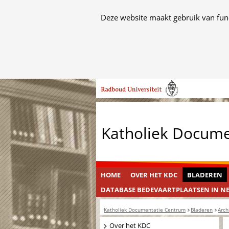
Cookies
Deze website maakt gebruik van func
toestaan?
Hier
kan
het
Ga
gebruik
naar
van
de
cookies
inhoud
op
Katholiek Docum
deze
website
worden
toegestaan
HOME
OVER HET KDC
BLADEREN
of
DATABASE BEDEVAARTPLAATSEN IN N
geweigerd.
Katholiek Documentatie Centrum
Bladeren
Arch
Navigatie
Over het KDC