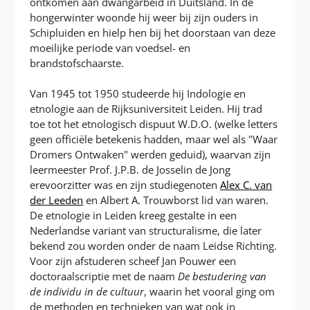
ontkomen aan dwangarbeid in Duitsland. In de
hongerwinter woonde hij weer bij zijn ouders in
Schipluiden en hielp hen bij het doorstaan van deze
moeilijke periode van voedsel- en
brandstofschaarste.
Van 1945 tot 1950 studeerde hij Indologie en
etnologie aan de Rijksuniversiteit Leiden. Hij trad
toe tot het etnologisch dispuut W.D.O. (welke letters
geen officiële betekenis hadden, maar wel als "Waar
Dromers Ontwaken" werden geduid), waarvan zijn
leermeester Prof. J.P.B. de Josselin de Jong
erevoorzitter was en zijn studiegenoten
Alex C. van
der Leeden
en Albert A. Trouwborst lid van waren.
De etnologie in Leiden kreeg gestalte in een
Nederlandse variant van structuralisme, die later
bekend zou worden onder de naam Leidse Richting.
Voor zijn afstuderen scheef Jan Pouwer een
doctoraalscriptie met de naam
De bestudering van
de individu in de cultuur
, waarin het vooral ging om
de methoden en technieken van wat ook in