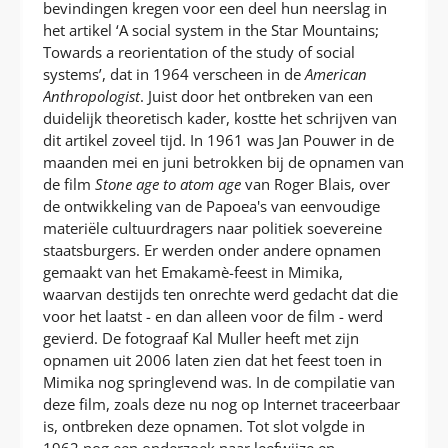
bevindingen kregen voor een deel hun neerslag in
het artikel ‘A social system in the Star Mountains;
Towards a reorientation of the study of social
systems’, dat in 1964 verscheen in de
American
Anthropologist
. Juist door het ontbreken van een
duidelijk theoretisch kader, kostte het schrijven van
dit artikel zoveel tijd. In 1961 was Jan Pouwer in de
maanden mei en juni betrokken bij de opnamen van
de film
Stone age to atom age
van Roger Blais, over
de ontwikkeling van de Papoea's van eenvoudige
materiële cultuurdragers naar politiek soevereine
staatsburgers. Er werden onder andere opnamen
gemaakt van het Emakamè-feest in Mimika,
waarvan destijds ten onrechte werd gedacht dat die
voor het laatst - en dan alleen voor de film - werd
gevierd. De fotograaf Kal Muller heeft met zijn
opnamen uit 2006 laten zien dat het feest toen in
Mimika nog springlevend was. In de compilatie van
deze film, zoals deze nu nog op Internet traceerbaar
is, ontbreken deze opnamen. Tot slot volgde in
1962 nog een onderzoek naar leefwijze en