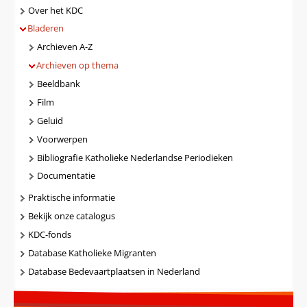
Navigatie
Over het KDC
Bladeren
Archieven A-Z
Archieven op thema
Beeldbank
Film
Geluid
Voorwerpen
Bibliografie Katholieke Nederlandse Periodieken
Documentatie
Praktische informatie
Bekijk onze catalogus
KDC-fonds
Database Katholieke Migranten
Database Bedevaartplaatsen in Nederland