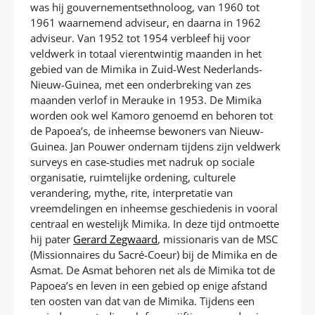
was hij gouvernementsethnoloog, van 1960 tot
1961 waarnemend adviseur, en daarna in 1962
adviseur. Van 1952 tot 1954 verbleef hij voor
veldwerk in totaal vierentwintig maanden in het
gebied van de Mimika in Zuid-West Nederlands-
Nieuw-Guinea, met een onderbreking van zes
maanden verlof in Merauke in 1953. De Mimika
worden ook wel Kamoro genoemd en behoren tot
de Papoea’s, de inheemse bewoners van Nieuw-
Guinea. Jan Pouwer ondernam tijdens zijn veldwerk
surveys en case-studies met nadruk op sociale
organisatie, ruimtelijke ordening, culturele
verandering, mythe, rite, interpretatie van
vreemdelingen en inheemse geschiedenis in vooral
centraal en westelijk Mimika. In deze tijd ontmoette
hij pater
Gerard Zegwaard
, missionaris van de MSC
(Missionnaires du Sacré-Coeur) bij de Mimika en de
Asmat. De Asmat behoren net als de Mimika tot de
Papoea’s en leven in een gebied op enige afstand
ten oosten van dat van de Mimika. Tijdens een