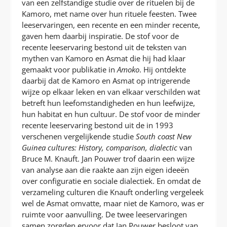
van een zelfstandige studie over de rituelen bij de
Kamoro, met name over hun rituele feesten. Twee
leeservaringen, een recente en een minder recente,
gaven hem daarbij inspiratie. De stof voor de
recente leeservaring bestond uit de teksten van
mythen van Kamoro en Asmat die hij had klaar
gemaakt voor publikatie in
Amoko
. Hij ontdekte
daarbij dat de Kamoro en Asmat op intrigerende
wijze op elkaar leken en van elkaar verschilden wat
betreft hun leefomstandigheden en hun leefwijze,
hun habitat en hun cultuur. De stof voor de minder
recente leeservaring bestond uit de in 1993
verschenen vergelijkende studie
South coast New
Guinea cultures: History, comparison, dialectic
van
Bruce M. Knauft. Jan Pouwer trof daarin een wijze
van analyse aan die raakte aan zijn eigen ideeën
over configuratie en sociale dialectiek. En omdat de
verzameling culturen die Knauft onderling vergeleek
wel de Asmat omvatte, maar niet de Kamoro, was er
ruimte voor aanvulling. De twee leeservaringen
samen zorgden ervoor dat Jan Pouwer besloot van