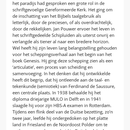
het paradijs had gesproken een grote rol in de
schriftgevoelige Gereformeerde Kerk. Het ging om
de inschatting van het Bijbels taalgebruik als
letterlijk, door de preciesen, of als overdrachtelijk,
door de rekkelijken. Jan Pouwer ervoer het leven in
het schriftgedeelde Schipluiden als uiterst onvrij en
verlangde als tiener al naar een bredere horizon.
Wel heeft hij zijn leven lang belangstelling gehouden
voor het scheppingsverhaal aan het begin van het
boek Genesis. Hij ging deze schepping zien als een
‘articulatie’, een proces van scheiding en
samenvoeging. In het denken dat hij ontwikkelde
heeft dit begrip, dat hij ontleende aan de taal- en
tekenkunde (semiotiek) van Ferdinand de Saussure,
een centrale plaats. In 1938 behaalde hij het
diploma driejarige MULO in Delft en in 1941
slaagde hij voor zijn HBS-A examen in Rotterdam.
Tijdens een flink deel van de Duitse bezetting, zo’n
twee jaar, leefde hij ondergedoken op het platte
land in Friesland en de Noordoost Polder om te