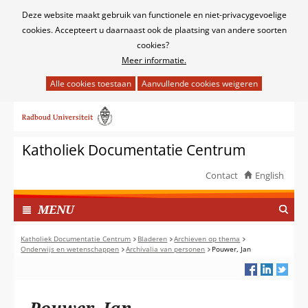
Cookies
Deze website maakt gebruik van functionele en niet-privacygevoelige
toestaan?
cookies. Accepteert u daarnaast ook de plaatsing van andere soorten
cookies?
Meer informatie.
Hier
kan
Ga
het
naar
gebruik
de
van
Katholiek Documentatie Centrum
inhoud
cookies
op
Contact
English
deze
TOON
website
I
MENU
worden
N
toegestaan
G
Katholiek Documentatie Centrum
Bladeren
Archieven op thema
of
Onderwijs en wetenschappen
Archivalia van personen
Pouwer, Jan
E
geweigerd.
K
L
A
Pouwer, Jan