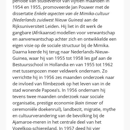
periode van studieverlof van vijftien maanden in
1954 en 1955, promoveerde Jan Pouwer met de
dissertatie
Enkele aspecten van de Mimika-cultuur
(Nederlands zuidwest Nieuw Guinea)
aan de
Rijksuniversiteit Leiden. Hij liet in dit werk de
gangbare (Afrikaanse) modellen voor verwantschap
en aanverwantschap achter zich en ontwikkelde een
eigen visie op de sociale structuur bij de Mimika.
Daarna keerde hij terug naar Nederlands-Nieuw-
Guinea, waar hij van 1955 tot 1958 les gaf aan de
Bestuursschool in Hollandia en van 1955 tot 1962
met tussenpozen meer veldwerk ondernam. Zo
verrichtte hij in 1956 zes maanden onderzoek naar
de invloed van filmbezoek op het leven van in de
stad wonende Papoea’s. In 1956 ondernam hij
tevens twee maanden onderzoek naar sociale
organisatie, prestige economie (
kain timoer
of
ceremoniële doekenruil), landbezit, migratie, mythe
en cultuurverandering van de bevolking bij de
Ajamaroe-meren in het centrale deel van het
Vogelkop-schiereiland. In 1957 deed hij vier