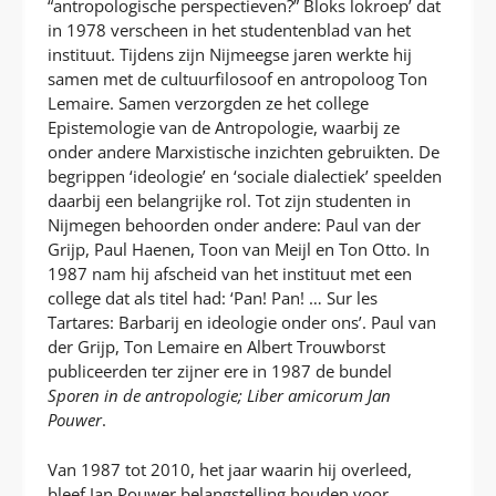
“antropologische perspectieven?” Bloks lokroep’ dat
in 1978 verscheen in het studentenblad van het
instituut. Tijdens zijn Nijmeegse jaren werkte hij
samen met de cultuurfilosoof en antropoloog Ton
Lemaire. Samen verzorgden ze het college
Epistemologie van de Antropologie, waarbij ze
onder andere Marxistische inzichten gebruikten. De
begrippen ‘ideologie’ en ‘sociale dialectiek’ speelden
daarbij een belangrijke rol. Tot zijn studenten in
Nijmegen behoorden onder andere: Paul van der
Grijp, Paul Haenen, Toon van Meijl en Ton Otto. In
1987 nam hij afscheid van het instituut met een
college dat als titel had: ‘Pan! Pan! … Sur les
Tartares: Barbarij en ideologie onder ons’. Paul van
der Grijp, Ton Lemaire en Albert Trouwborst
publiceerden ter zijner ere in 1987 de bundel
Sporen in de antropologie; Liber amicorum Jan
Pouwer
.
Van 1987 tot 2010, het jaar waarin hij overleed,
bleef Jan Pouwer belangstelling houden voor