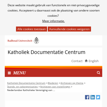
Cookies
Deze website maakt gebruik van functionele en niet-privacygevoelige
toestaan?
cookies. Accepteert u daarnaast ook de plaatsing van andere soorten
cookies?
Meer informatie.
Hier
kan
Ga
het
naar
gebruik
de
van
Katholiek Documentatie Centrum
inhoud
cookies
op
Contact
English
deze
TOON
website
I
MENU
worden
N
toegestaan
G
Katholiek Documentatie Centrum
Bladeren
Archieven op thema
of
Stands- en vakorganisaties
Archieven van instellingen
E
Nederlandse Katholieke Vereniging van ...
geweigerd.
K
L
A