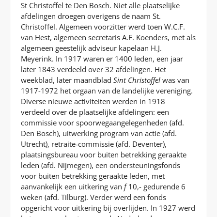
St Christoffel te Den Bosch. Niet alle plaatselijke
afdelingen droegen overigens de naam St.
Christoffel. Algemeen voorzitter werd toen W.C.F.
van Hest, algemeen secretaris A.F. Koenders, met als
algemeen geestelijk adviseur kapelaan H.J.
Meyerink. In 1917 waren er 1400 leden, een jaar
later 1843 verdeeld over 32 afdelingen. Het
weekblad, later maandblad
Sint Christoffel
was van
1917-1972 het orgaan van de landelijke vereniging.
Diverse nieuwe activiteiten werden in 1918
verdeeld over de plaatselijke afdelingen: een
commissie voor spoorwegaangelegenheden (afd.
Den Bosch), uitwerking program van actie (afd.
Utrecht), retraite-commissie (afd. Deventer),
plaatsingsbureau voor buiten betrekking geraakte
leden (afd. Nijmegen), een ondersteuningsfonds
voor buiten betrekking geraakte leden, met
aanvankelijk een uitkering van
f
10,- gedurende 6
weken (afd. Tilburg). Verder werd een fonds
opgericht voor uitkering bij overlijden. In 1927 werd