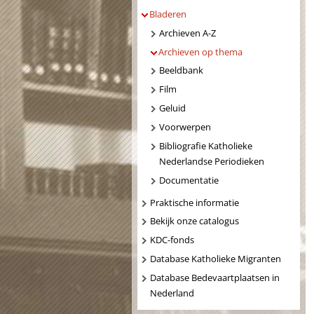
Bladeren
Archieven A-Z
Archieven op thema
Beeldbank
Film
Geluid
Voorwerpen
Bibliografie Katholieke
Nederlandse Periodieken
Documentatie
Praktische informatie
Bekijk onze catalogus
KDC-fonds
Database Katholieke Migranten
Database Bedevaartplaatsen in
Nederland