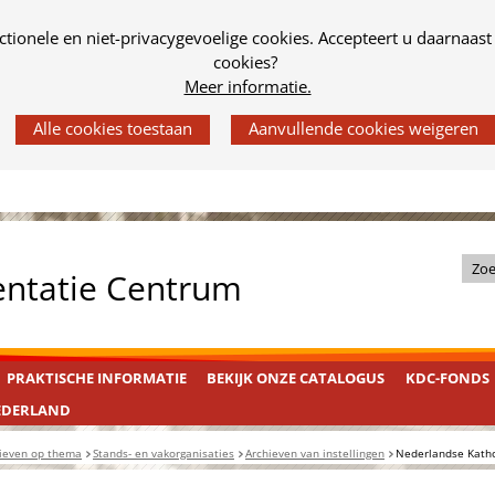
tionele en niet-privacygevoelige cookies. Accepteert u daarnaast
cookies?
Meer informatie.
Z
entatie Centrum
o
e
k
PRAKTISCHE INFORMATIE
BEKIJK ONZE CATALOGUS
KDC-FONDS
i
n
EDERLAND
d
ieven op thema
Stands- en vakorganisaties
Archieven van instellingen
Nederlandse Kathol
e