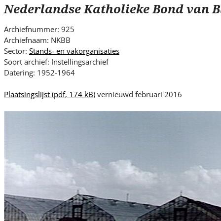
s
Nederlandse Katholieke Bond van B
i
t
Archiefnummer: 925
e
Archiefnaam: NKBB
.
Sector:
Stands- en vakorganisaties
.
Soort archief: Instellingsarchief
Datering: 1952-1964
.
Plaatsingslijst
(pdf, 174 kB)
vernieuwd februari 2016