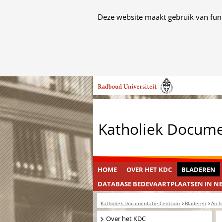
Cookies
Deze website maakt gebruik van func
toestaan?
Hier
kan
het
Ga
gebruik
naar
van
de
cookies
inhoud
op
Katholiek Docum
deze
website
worden
toegestaan
HOME
OVER HET KDC
BLADEREN
of
DATABASE BEDEVAARTPLAATSEN IN N
geweigerd.
Katholiek Documentatie Centrum
Bladeren
Arch
Navigatie
Over het KDC