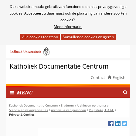
Cookies
Deze website maakt gebruik van functionele en niet-privacygevoelige
toestaan?
cookies. Accepteert u daarnaast ook de plaatsing van andere soorten
cookies?
Meer informatie.
Hier
kan
Ga
het
naar
gebruik
de
van
Katholiek Documentatie Centrum
inhoud
cookies
op
Contact
English
deze
TOON
website
I
MENU
worden
N
toegestaan
G
Katholiek Documentatie Centrum
Bladeren
Archieven op thema
of
Stands- en vakorganisaties
Archivalia van personen
Vuijlsteke, L.A.M.
E
Privacy & Cookies
geweigerd.
K
L
A