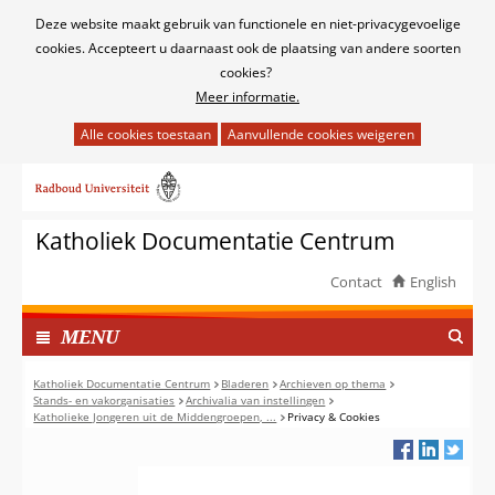
Cookies
Deze website maakt gebruik van functionele en niet-privacygevoelige
toestaan?
cookies. Accepteert u daarnaast ook de plaatsing van andere soorten
cookies?
Meer informatie.
Hier
kan
Ga
het
naar
gebruik
de
van
Katholiek Documentatie Centrum
inhoud
cookies
op
Contact
English
deze
TOON
website
I
MENU
worden
N
toegestaan
G
Katholiek Documentatie Centrum
Bladeren
Archieven op thema
of
Stands- en vakorganisaties
Archivalia van instellingen
E
Katholieke Jongeren uit de Middengroepen, ...
Privacy & Cookies
geweigerd.
K
L
A