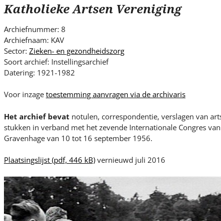
s
Katholieke Artsen Vereniging
i
t
Archiefnummer: 8
e
Archiefnaam: KAV
.
Sector:
Zieken- en gezondheidszorg
.
Soort archief: Instellingsarchief
Datering: 1921-1982
.
Voor inzage
toestemming aanvragen via de archivaris
Het archief bevat
notulen, correspondentie, verslagen van a
stukken in verband met het zevende Internationale Congres van 
Gravenhage van 10 tot 16 september 1956.
Plaatsingslijst
(pdf, 446 kB)
vernieuwd juli 2016