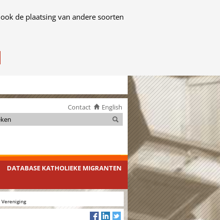
 ook de plaatsing van andere soorten
Contact
English
Zoeken
Zoeken
DATABASE KATHOLIEKE MIGRANTEN
 Vereniging