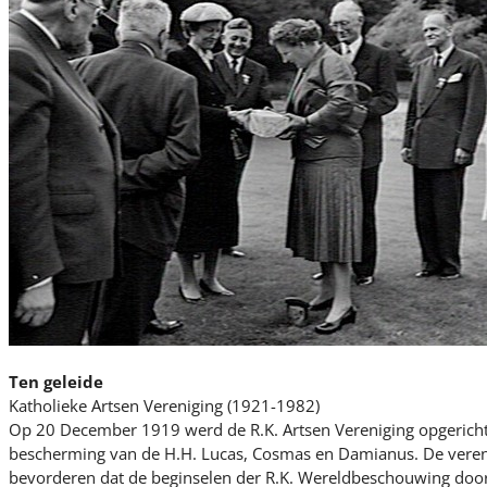
Ten geleide
Katholieke Artsen Vereniging (1921-1982)
Op 20 December 1919 werd de R.K. Artsen Vereniging opgericht 
bescherming van de H.H. Lucas, Cosmas en Damianus. De verenig
bevorderen dat de beginselen der R.K. Wereldbeschouwing doord