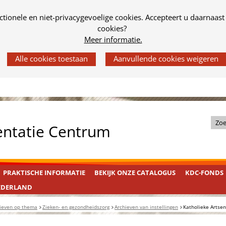
tionele en niet-privacygevoelige cookies. Accepteert u daarnaast
cookies?
Meer informatie.
Z
entatie Centrum
o
e
k
PRAKTISCHE INFORMATIE
BEKIJK ONZE CATALOGUS
KDC-FONDS
i
n
EDERLAND
d
ieven op thema
Zieken- en gezondheidszorg
Archieven van instellingen
Katholieke Artsen
e