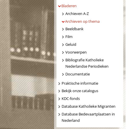
Bladeren
Archieven A-Z
Archieven op thema
Beeldbank
Film
Geluid
Voorwerpen
Bibliografie Katholieke
Nederlandse Periodieken
Documentatie
Praktische informatie
Bekijk onze catalogus
KDC-fonds
Database Katholieke Migranten
Database Bedevaartplaatsen in
Nederland