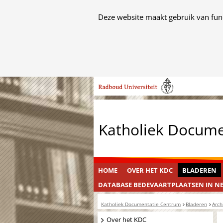
Cookies
Deze website maakt gebruik van func
toestaan?
Hier
kan
het
Ga
gebruik
naar
van
de
cookies
inhoud
op
Katholiek Docum
deze
website
worden
toegestaan
HOME
OVER HET KDC
BLADEREN
of
DATABASE BEDEVAARTPLAATSEN IN N
geweigerd.
Katholiek Documentatie Centrum
Bladeren
Arch
Navigatie
Over het KDC