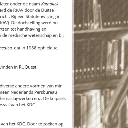
 later onder de naam
Katholiek
erd de RKAV door de Duitse
cht. Bij een Statutenwijzing in
KAV). De doelstelling werd nu
rtsen tot handhaving en
an de medische wetenschap en bij
medica
, dat in 1988 ophield te
 vinden in
RUQuest
.
n diverse andere vormen van min
gemeen Nederlands Persbureau
sche naslagwerken enz. De knipsels
iezaal van het KDC.
 van het KDC
. Door te zoeken op