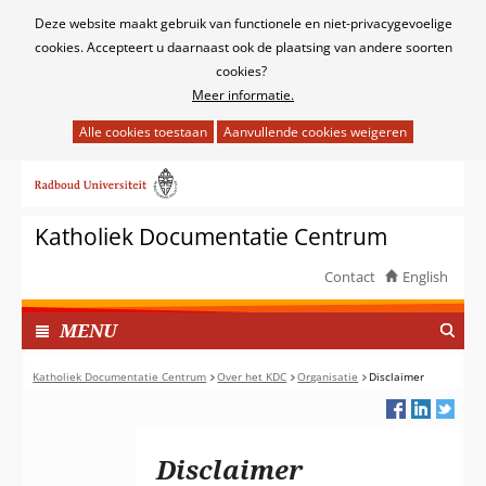
Cookies
Deze website maakt gebruik van functionele en niet-privacygevoelige
toestaan?
cookies. Accepteert u daarnaast ook de plaatsing van andere soorten
cookies?
Meer informatie.
Hier
kan
Ga
het
naar
gebruik
de
van
Katholiek Documentatie Centrum
inhoud
cookies
op
Contact
English
deze
TOON
website
I
MENU
worden
N
toegestaan
G
Katholiek Documentatie Centrum
Over het KDC
Organisatie
Disclaimer
of
E
geweigerd.
K
L
Disclaimer
A