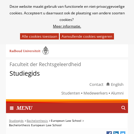
Cookies
Deze website maakt gebruik van functionele en niet-privacygevoelige
toestaan?
cookies. Accepteert u daarnaast ook de plaatsing van andere soorten
cookies?
Meer informatie.
Hier
kan
Ga
het
naar
gebruik
de
van
Faculteit der Rechtsgeleerdheid
inhoud
cookies
Studiegids
op
deze
Contact
English
website
Studenten
Medewerkers
Alumni
worden
toegestaan
TOON
I
MENU
of
N
geweigerd.
G
Studiegids
Bachelorthesis
European Law School
Bachelorthesis European Law School
E
K