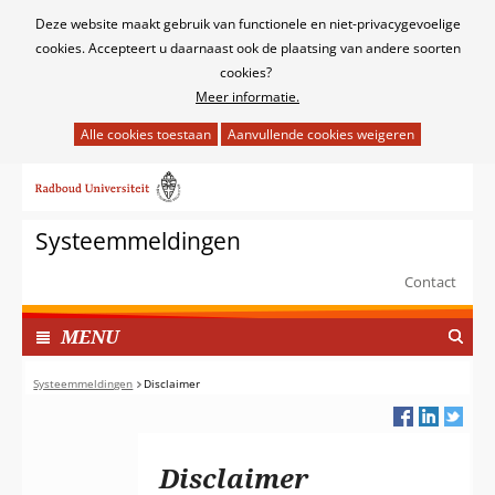
Cookies
Deze website maakt gebruik van functionele en niet-privacygevoelige
toestaan?
cookies. Accepteert u daarnaast ook de plaatsing van andere soorten
cookies?
Meer informatie.
Hier
kan
Ga
het
naar
gebruik
de
van
Systeemmeldingen
inhoud
cookies
op
Contact
deze
TOON
website
I
MENU
worden
N
toegestaan
G
Systeemmeldingen
Disclaimer
of
E
geweigerd.
K
L
Disclaimer
A