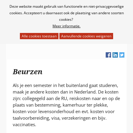
Cookies
Deze website maakt gebruik van functionele en niet-privacygevoelige
toestaan?
cookies. Accepteert u daarnaast ook de plaatsing van andere soorten
cookies?
Meer informatie.
Hier
kan
het
gebruik
van
cookies
Beurzen
op
deze
Als je een semester in het buitenland gaat studeren,
website
maak je andere kosten dan in Nederland. De kosten
worden
zijn: collegegeld aan de RU, reiskosten naar en op de
toegestaan
plaats van bestemming, kamerhuur ter plekke,
of
kosten voor levensonderhoud en evt. kosten voor
geweigerd.
taalvoorbereiding, visa, verzekeringen en bijv.
vaccinaties.