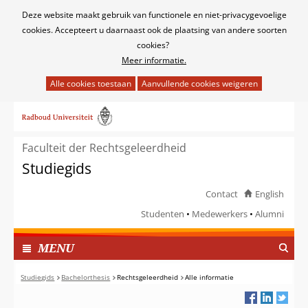
Cookies
Deze website maakt gebruik van functionele en niet-privacygevoelige
toestaan?
cookies. Accepteert u daarnaast ook de plaatsing van andere soorten
cookies?
Meer informatie.
Hier
kan
Ga
het
naar
gebruik
de
van
Faculteit der Rechtsgeleerdheid
inhoud
cookies
Studiegids
op
deze
Contact
English
website
Studenten
Medewerkers
Alumni
worden
toegestaan
TOON
I
MENU
of
N
geweigerd.
G
Studiegids
Bachelorthesis
Rechtsgeleerdheid
Alle informatie
E
K